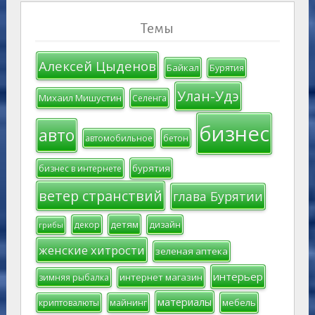
Темы
Алексей Цыденов
Байкал
Бурятия
Улан-Удэ
Михаил Мишустин
Селенга
бизнес
авто
автомобильное
бетон
бурятия
бизнес в интернете
ветер странствий
глава Бурятии
детям
декор
дизайн
грибы
женские хитрости
зеленая аптека
интерьер
интернет магазин
зимняя рыбалка
материалы
мебель
криптовалюты
майнинг