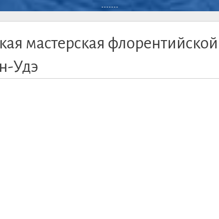
-------
ская мастерская флорентийской
ан-Удэ