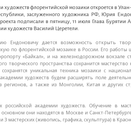
и художеств флорентийской мозаики откроется в Улан
еспублики, заслуженного художника РФ, Юрия Ендо
оекта подписали в пятницу, 11 июля Глава Бурятии 
ии художеств Василий Церетели.
ю Ендоновичу дается возможность открыть твор
кую по флорентийской мозаике в России. Его работы
эропорту «Байкал», и на железнодорожном вокзале с
ого творческого пространства сохранится мастерство
т сохранятся уникальная техника мозаики с национа
кадемии художеств будем расширять поле деятельно
з регионов, а также из Монголии, Китая и других с
х российской академии художеств. Обучение в маст
 основном они находятся в Москве и Санкт-Петербурге
и 3 мастерских (живопись, графика, скульптура) в Красн