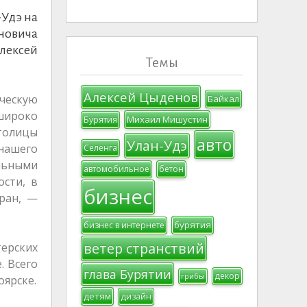
-Удэ на
новича
Алексей
Темы
Алексей Цыденов
ческую
Байкал
 широко
Михаил Мишустин
Бурятия
толицы
авто
Улан-Удэ
 нашего
Селенга
льными
автомобильное
бетон
сти, в
бизнес
тран, —
бурятия
бизнес в интернете
ветер странствий
ерских
. Всего
глава Бурятии
декор
грибы
оярске.
детям
дизайн