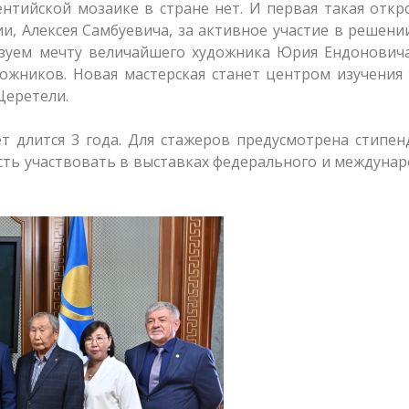
нтийской мозаике в стране нет. И первая такая откр
и, Алексея Самбуевича, за активное участие в решени
зуем мечту величайшего художника Юрия Ендоновича
ожников. Новая мастерская станет центром изучения
Церетели.
т длится 3 года. Для стажеров предусмотрена стипен
сть участвовать в выставках федерального и междуна