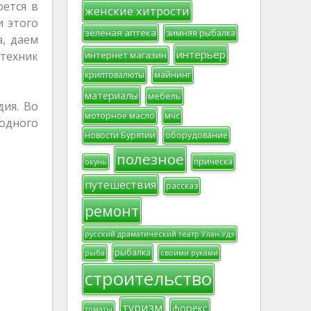
оется в
женские хитрости
и этого
зеленая аптека
зимняя рыбалка
, даем
интерьер
интернет магазин
 техник
криптовалюты
майнинг
материалы
мебель
дия. Во
моторное масло
мчс
родного
новости Бурятии
оборудование
полезное
прическа
окунь
путешествия
рассказ
ремонт
русский драматический театр Улан-Удэ
рыбалка
рыба
своими руками
строительство
туризм
форекс
томаты