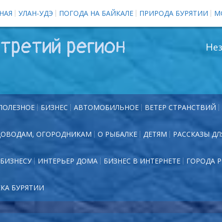
НАЯ
УЛАН-УДЭ
ПОГОДА НА БАЙКАЛЕ
ПРИРОДА БУРЯТИИ
М
третий регион
Нез
ПОЛЕЗНОЕ
БИЗНЕС
АВТОМОБИЛЬНОЕ
ВЕТЕР СТРАНСТВИЙ
ДОВОДАМ, ОГОРОДНИКАМ
О РЫБАЛКЕ
ДЕТЯМ
РАССКАЗЫ ДЛ
БИЗНЕСУ
ИНТЕРЬЕР ДОМА
БИЗНЕС В ИНТЕРНЕТЕ
ГОРОДА 
ЕКА БУРЯТИИ