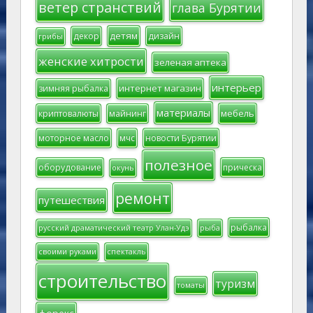
ветер странствий
глава Бурятии
детям
декор
дизайн
грибы
женские хитрости
зеленая аптека
интерьер
интернет магазин
зимняя рыбалка
материалы
мебель
криптовалюты
майнинг
моторное масло
мчс
новости Бурятии
полезное
оборудование
прическа
окунь
ремонт
путешествия
рыбалка
русский драматический театр Улан-Удэ
рыба
своими руками
спектакль
строительство
туризм
томаты