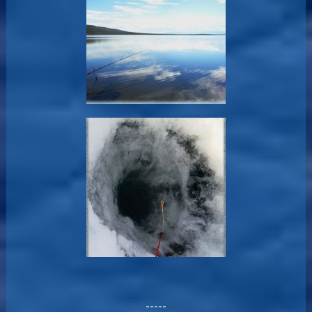
-----