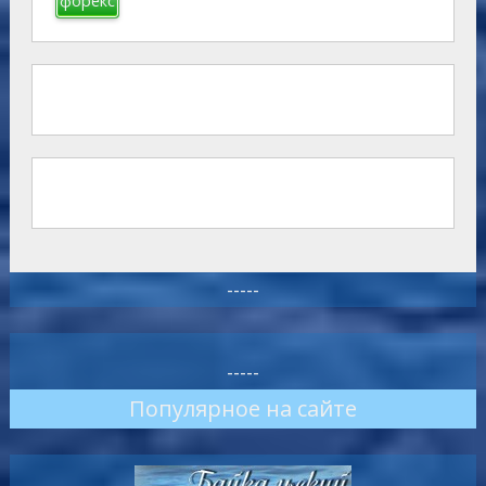
форекс
-----
-----
Популярное на сайте