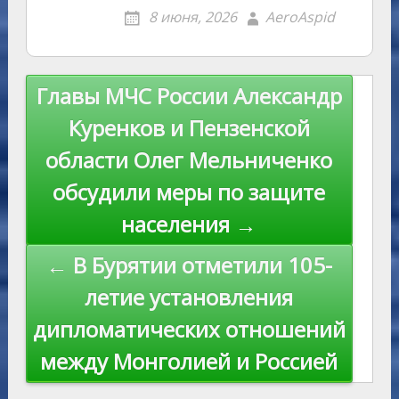
o
g
o
gr
s
p
R
er
er
ai
p
8 июня, 2026
AeroAspid
kl
er
u
a
A
e
u
e
l
y
as
r
m
p
st
Li
s
n
p
n
Навигация
Главы МЧС России Александр
ni
al
k
по
Куренков и Пензенской
ki
записям
области Олег Мельниченко
обсудили меры по защите
населения →
← В Бурятии отметили 105-
летие установления
дипломатических отношений
между Монголией и Россией