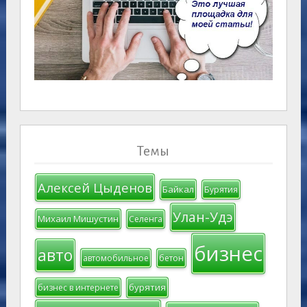
Темы
Алексей Цыденов
Байкал
Бурятия
Улан-Удэ
Михаил Мишустин
Селенга
бизнес
авто
автомобильное
бетон
бурятия
бизнес в интернете