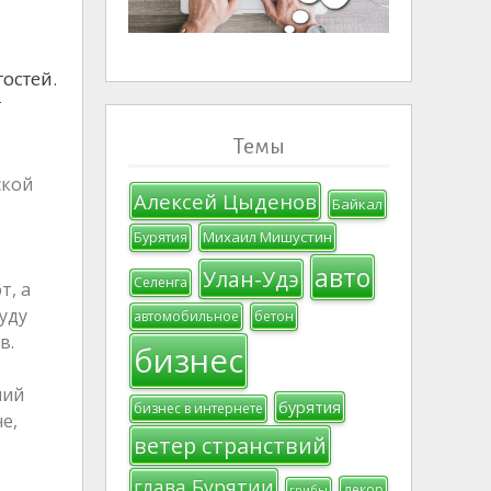
гостей.
г
Темы
ской
Алексей Цыденов
Байкал
Михаил Мишустин
Бурятия
авто
Улан-Удэ
Селенга
т, а
буду
автомобильное
бетон
в.
бизнес
ший
бурятия
бизнес в интернете
е,
ветер странствий
глава Бурятии
декор
грибы