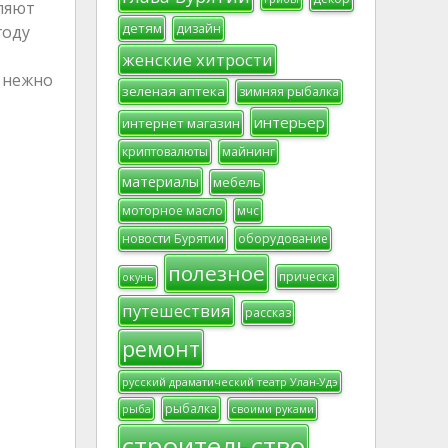
ыляют
детям
дизайн
году
женские хитрости
и нежно
зеленая аптека
зимняя рыбалка
интерьер
интернет магазин
криптовалюты
майнинг
материалы
мебель
моторное масло
мчс
новости Бурятии
оборудование
полезное
прическа
окунь
путешествия
рассказ
ремонт
русский драматический театр Улан-Удэ
рыбалка
рыба
своими руками
строительство