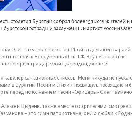
сть столетия Бурятии собрал более 15 тысяч жителей и 
ы бурятской эстрады и заслуженный артист России Оле
 нас» Олег Газманов посвятил 11-ой отдельной гвардей
антных войск Вооружённых Сил РФ. Эту песню артист
военного оркестра Даримой Цырендондоповой.
 я кавалер санкционных списков. Меня никуда не пускаю
с вами в Бурятии! Песни и стихи я посвящал, посвящаю и 
ерте перед исполнением песни «Офицеры» Олег Газмано
и Алексей Цыденв, также вместе со зрителями, смотрев
азманова – это гимн патриотизма, они о любви к Родин