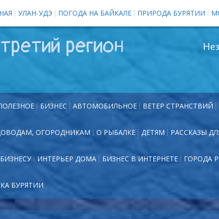
НАЯ
УЛАН-УДЭ
ПОГОДА НА БАЙКАЛЕ
ПРИРОДА БУРЯТИИ
М
третий регион
Нез
ПОЛЕЗНОЕ
БИЗНЕС
АВТОМОБИЛЬНОЕ
ВЕТЕР СТРАНСТВИЙ
ДОВОДАМ, ОГОРОДНИКАМ
О РЫБАЛКЕ
ДЕТЯМ
РАССКАЗЫ ДЛ
БИЗНЕСУ
ИНТЕРЬЕР ДОМА
БИЗНЕС В ИНТЕРНЕТЕ
ГОРОДА 
ЕКА БУРЯТИИ