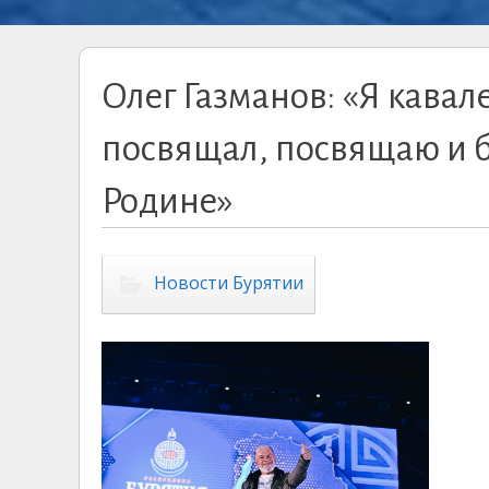
Олег Газманов: «Я кавал
посвящал, посвящаю и б
Родине»
Новости Бурятии