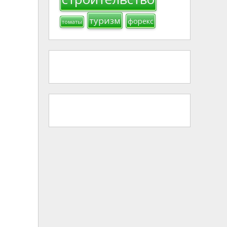
туризм
форекс
томаты