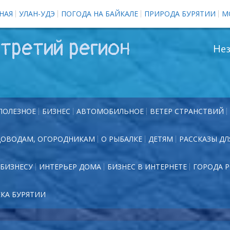
НАЯ
УЛАН-УДЭ
ПОГОДА НА БАЙКАЛЕ
ПРИРОДА БУРЯТИИ
М
третий регион
Нез
ПОЛЕЗНОЕ
БИЗНЕС
АВТОМОБИЛЬНОЕ
ВЕТЕР СТРАНСТВИЙ
ДОВОДАМ, ОГОРОДНИКАМ
О РЫБАЛКЕ
ДЕТЯМ
РАССКАЗЫ ДЛ
БИЗНЕСУ
ИНТЕРЬЕР ДОМА
БИЗНЕС В ИНТЕРНЕТЕ
ГОРОДА 
ЕКА БУРЯТИИ