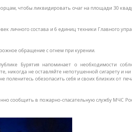
борцам, чтобы ликвидировать очаг на площади 30 ква
овек личного состава и 6 единиц техники Главного упр
рожное обращение с огнем при курении.
публике Бурятия напоминает о необходимости собл
е, никогда не оставляйте непотушенной сигарету и ни
 не поленитесь обезопасить себя и своих близких от пе
енно сообщить в пожарно-спасательную службу МЧС Ро