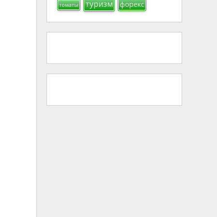
туризм
форекс
томаты