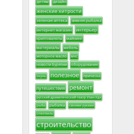
детям
дизайн
женские хитрости
зеленая аптека
зимняя рыбалка
интерьер
интернет магазин
криптовалюты
майнинг
материалы
мебель
моторное масло
мчс
новости Бурятии
оборудование
полезное
прическа
окунь
ремонт
путешествия
русский драматический театр Улан-Удэ
рыбалка
рыба
своими руками
спектакль
строительство