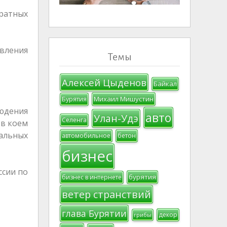
дратных
авления
Темы
Алексей Цыденов
Байкал
Михаил Мишустин
Бурятия
юдения
авто
Улан-Удэ
Селенга
 в коем
чальных
автомобильное
бетон
бизнес
ссии по
бурятия
бизнес в интернете
ветер странствий
глава Бурятии
декор
грибы