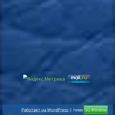
Работает на WordPress
| тема
SG Window