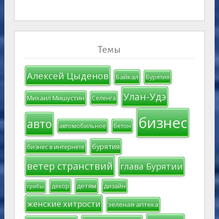
Темы
Алексей Цыденов
Байкал
Бурятия
Улан-Удэ
Михаил Мишустин
Селенга
бизнес
авто
автомобильное
бетон
бурятия
бизнес в интернете
ветер странствий
глава Бурятии
детям
декор
дизайн
грибы
женские хитрости
зеленая аптека