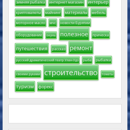
интерьер
интернет магазин
зимняя рыбалка
материалы
мебель
криптовалюты
майнинг
моторное масло
мчс
новости Бурятии
полезное
оборудование
прическа
окунь
ремонт
путешествия
рассказ
рыбалка
русский драматический театр Улан-Удэ
рыба
строительство
своими руками
томаты
туризм
форекс