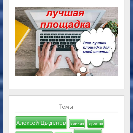
Темы
Алексей Цыденов
Байкал
Бурятия