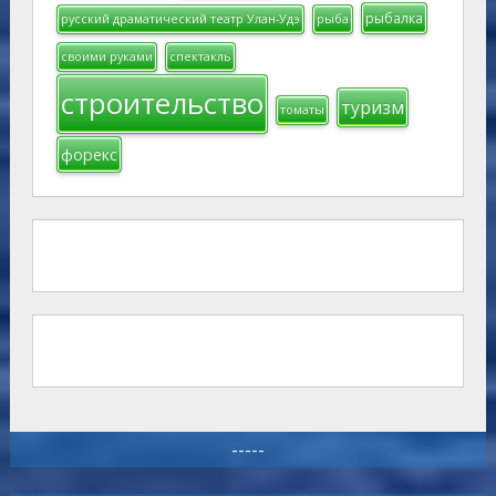
рыбалка
русский драматический театр Улан-Удэ
рыба
своими руками
спектакль
строительство
туризм
томаты
форекс
-----