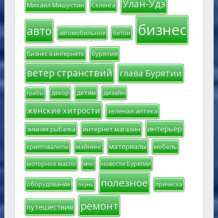
Улан-Удэ
Михаил Мишустин
Селенга
бизнес
авто
автомобильное
бетон
бурятия
бизнес в интернете
ветер странствий
глава Бурятии
детям
декор
дизайн
грибы
женские хитрости
зеленая аптека
интерьер
интернет магазин
зимняя рыбалка
материалы
мебель
криптовалюты
майнинг
моторное масло
мчс
новости Бурятии
полезное
оборудование
прическа
окунь
ремонт
путешествия