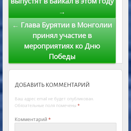
выпустят в Байкал в этом году
ki
записям
→
← Глава Бурятии в Монголии
принял участие в
мероприятиях ко Дню
Победы
ДОБАВИТЬ КОММЕНТАРИЙ
Ваш адрес email не будет опубликован.
Обязательные поля помечены
*
Комментарий
*