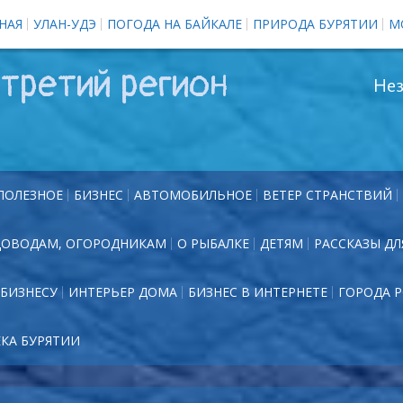
НАЯ
УЛАН-УДЭ
ПОГОДА НА БАЙКАЛЕ
ПРИРОДА БУРЯТИИ
М
третий регион
Нез
ПОЛЕЗНОЕ
БИЗНЕС
АВТОМОБИЛЬНОЕ
ВЕТЕР СТРАНСТВИЙ
ДОВОДАМ, ОГОРОДНИКАМ
О РЫБАЛКЕ
ДЕТЯМ
РАССКАЗЫ ДЛ
БИЗНЕСУ
ИНТЕРЬЕР ДОМА
БИЗНЕС В ИНТЕРНЕТЕ
ГОРОДА 
ЕКА БУРЯТИИ