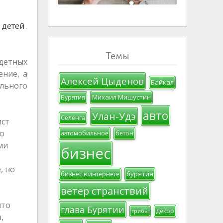
детей.
Темы
одетных
ение, а
Алексей Цыденов
Байкал
льного
Михаил Мишустин
Бурятия
авто
Улан-Удэ
Селенга
ист
по
автомобильное
бетон
ми
бизнес
, но
бурятия
бизнес в интернете
ветер странствий
что
глава Бурятии
декор
грибы
,