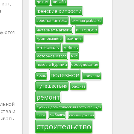
детям
дизайн
 вот,
женские хитрости
т
зеленая аптека
зимняя рыбалка
интерьер
интернет магазин
зуются
криптовалюты
майнинг
материалы
мебель
моторное масло
мчс
новости Бурятии
оборудование
полезное
прическа
окунь
путешествия
рассказ
ремонт
альной
русский драматический театр Улан-Удэ
ства и
рыбалка
рыба
своими руками
вывать
строительство