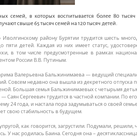
ых семей, в которых воспитывается более 80 тысяч 
ают свыше 65 тысяч семей на 120 тысяч детей.
о Иволгинскому району Бурятии трудится шесть мног
о пяти детей. Каждая из них имеет статус, удостовер
ки, в том числе предусмотренные в рамках национа
ентом России В.В. Путиным.
Дарима Валерьевна Бальжинимаева — ведущий специал
ий. Совсем недавно она вышла из декретного отпуска 
женой. Большая семья Бальжинимаевых с четырьмя деть
— Саян Сергеевич трудится в частной компании. По его
му 24 года, и настала пора задумываться о своей семье
ает свою стабильность в будущем.
упругой, как говорится, загрустили. Подумали, решили, 
ь. У нас родилась Баина. Сегодня она – десятиклассница