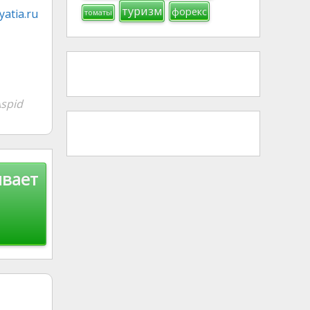
туризм
форекс
atia.ru
томаты
spid
ывает