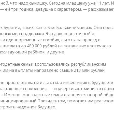
ой, что надо сынишку. Сегодня младшему уже 11 лет. И
— ей три годика, девушка с характером, — рассказывае
х Бурятии, таких, как семья Бальжинимаевых. Они поль
ьных мер поддержки. Это дальневосточный и
 и единовременные пособия, льготы на проезд в
 выплата до 450 000 рублей на погашение ипотечного
 последующий ребёнок, и другие.
многодетные семьи воспользовались республиканским
 им на выплаты направлено свыше 213 млн рублей.
е просто выплаты и льготы, а инвестиция в будущее: в
драстающего поколения, — подчеркивает министр соци
. – Именно многодетные семьи становятся опорой обще
», инициированный Президентом, помогает им реализо
строить надежное будущее.