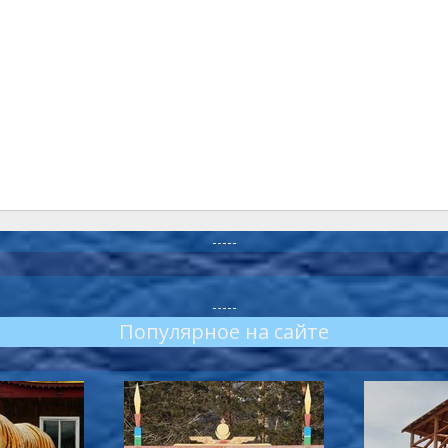
-----
-----
Популярное на сайте