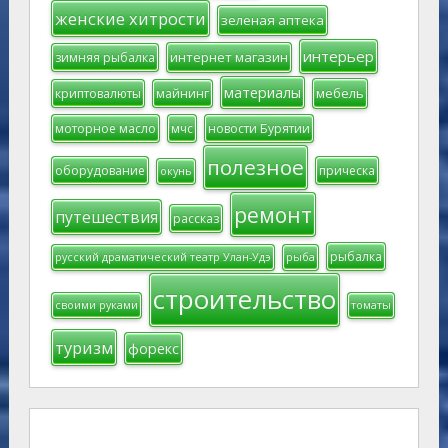
женские хитрости
зеленая аптека
интерьер
интернет магазин
зимняя рыбалка
материалы
мебель
криптовалюты
майнинг
моторное масло
мчс
новости Бурятии
полезное
оборудование
прическа
окунь
ремонт
путешествия
рассказ
рыбалка
русский драматический театр Улан-Удэ
рыба
строительство
своими руками
томаты
туризм
форекс