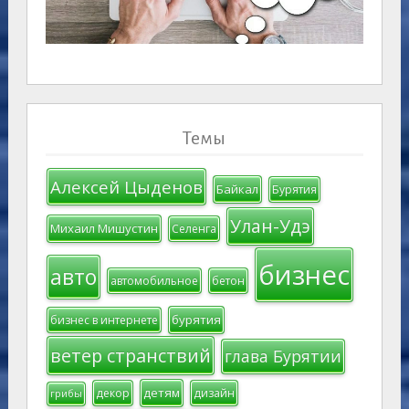
Темы
Алексей Цыденов
Байкал
Бурятия
Улан-Удэ
Михаил Мишустин
Селенга
бизнес
авто
автомобильное
бетон
бурятия
бизнес в интернете
ветер странствий
глава Бурятии
детям
декор
дизайн
грибы