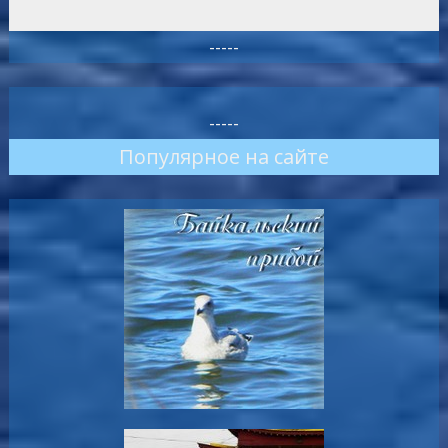
-----
-----
Популярное на сайте