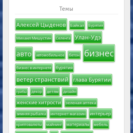
Темы
Алексей Цыденов
Байкал
Бурятия
Улан-Удэ
Михаил Мишустин
Селенга
бизнес
авто
автомобильное
бетон
бурятия
бизнес в интернете
ветер странствий
глава Бурятии
детям
декор
дизайн
грибы
женские хитрости
зеленая аптека
интерьер
интернет магазин
зимняя рыбалка
материалы
мебель
криптовалюты
майнинг