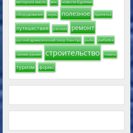
моторное масло
мчс
новости Бурятии
полезное
оборудование
прическа
окунь
ремонт
путешествия
рассказ
рыбалка
русский драматический театр Улан-Удэ
рыба
строительство
своими руками
томаты
туризм
форекс