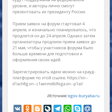
уровне, и авторы лично смогут
презентовать их президенту России.
Прием заявок на форум стартовал 4
апреля, и изначально планировалось, что
продлится он до 24 апреля. Однако затем
организаторы продлили прием заявок до
21 мая, чтобы у участников форума было
больше времени для подготовки и
оформления своих идей.
Зарегистрировать идею можно на крауд-
платформе по этой ссылке. https://xn--
d1ach8g.xn--c1aenmdblfega.xn--p1ai/
Источник:
egov-buryatia.ru
V
O
Bl
Li
T
W
S
M