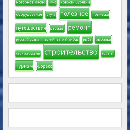
моторное масло
мчс
новости Бурятии
полезное
оборудование
прическа
окунь
ремонт
путешествия
рассказ
рыбалка
русский драматический театр Улан-Удэ
рыба
строительство
своими руками
томаты
туризм
форекс