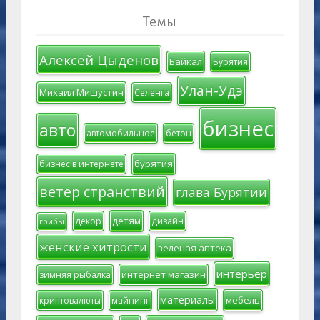
Темы
Алексей Цыденов
Байкал
Бурятия
Улан-Удэ
Михаил Мишустин
Селенга
бизнес
авто
автомобильное
бетон
бурятия
бизнес в интернете
ветер странствий
глава Бурятии
детям
декор
дизайн
грибы
женские хитрости
зеленая аптека
интерьер
интернет магазин
зимняя рыбалка
материалы
мебель
криптовалюты
майнинг