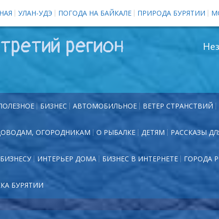
НАЯ
УЛАН-УДЭ
ПОГОДА НА БАЙКАЛЕ
ПРИРОДА БУРЯТИИ
М
третий регион
Нез
ПОЛЕЗНОЕ
БИЗНЕС
АВТОМОБИЛЬНОЕ
ВЕТЕР СТРАНСТВИЙ
ДОВОДАМ, ОГОРОДНИКАМ
О РЫБАЛКЕ
ДЕТЯМ
РАССКАЗЫ ДЛ
БИЗНЕСУ
ИНТЕРЬЕР ДОМА
БИЗНЕС В ИНТЕРНЕТЕ
ГОРОДА 
ЕКА БУРЯТИИ