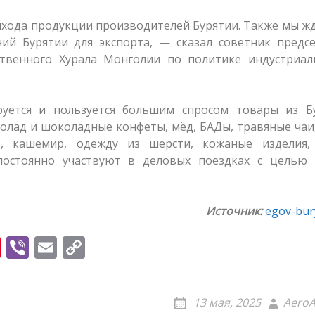
хода продукции производителей Бурятии. Также мы ж
ий Бурятии для экспорта, — сказал советник предсе
ственного Хурала Монголии по политике индустриал
уется и пользуется большим спросом товары из Бу
колад и шоколадные конфеты, мёд, БАДы, травяные чаи
о, кашемир, одежду из шерсти, кожаные изделия, 
остоянно участвуют в деловых поездках с целью 
Источник:
egov-bury
Pi
Vi
E
C
nt
b
m
o
er
er
ai
p
13 мая, 2025
AeroA
e
l
y