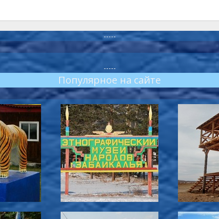
-----
-----
Популярное на сайте