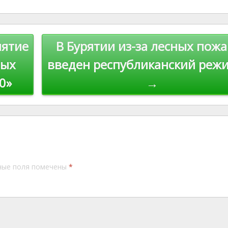
st
Li
n
иятие
В Бурятии из-за лесных пож
k
ных
введен республиканский реж
0»
→
ные поля помечены
*