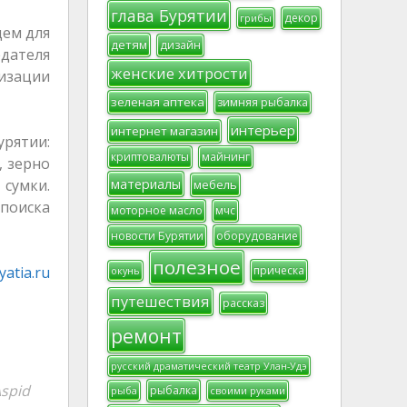
глава Бурятии
декор
грибы
дем для
детям
дизайн
дателя
женские хитрости
изации
зеленая аптека
зимняя рыбалка
интерьер
интернет магазин
рятии:
криптовалюты
майнинг
, зерно
материалы
сумки.
мебель
поиска
моторное масло
мчс
новости Бурятии
оборудование
полезное
прическа
atia.ru
окунь
путешествия
рассказ
ремонт
русский драматический театр Улан-Удэ
spid
рыбалка
рыба
своими руками