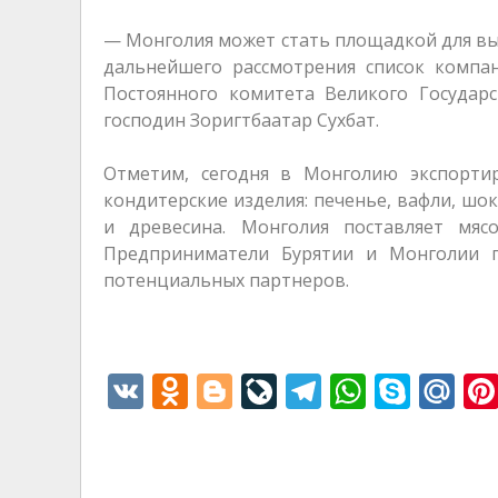
— Монголия может стать площадкой для вы
дальнейшего рассмотрения список компан
Постоянного комитета Великого Государ
господин Зоригтбаатар Сухбат.
Отметим, cегодня в Монголию экспортир
кондитерские изделия: печенье, вафли, шо
и древесина. Монголия поставляет мяс
Предприниматели Бурятии и Монголии п
потенциальных партнеров.
V
O
Bl
Li
T
W
S
M
K
d
o
v
el
h
k
ai
n
g
eJ
e
at
y
l.
o
g
o
gr
s
p
R