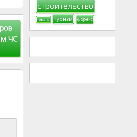
строительство
туризм
форекс
томаты
аров
им ЧС