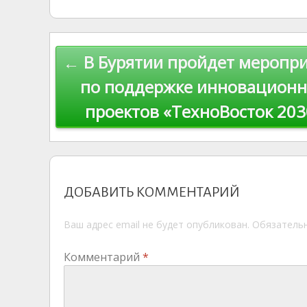
kl
er
u
a
A
e
u
as
r
m
p
Навигация
← В Бурятии пройдет меропр
s
n
p
по
ni
al
по поддержке инновацион
ki
проектов «ТехноВосток 203
записям
ДОБАВИТЬ КОММЕНТАРИЙ
Ваш адрес email не будет опубликован.
Обязатель
Комментарий
*