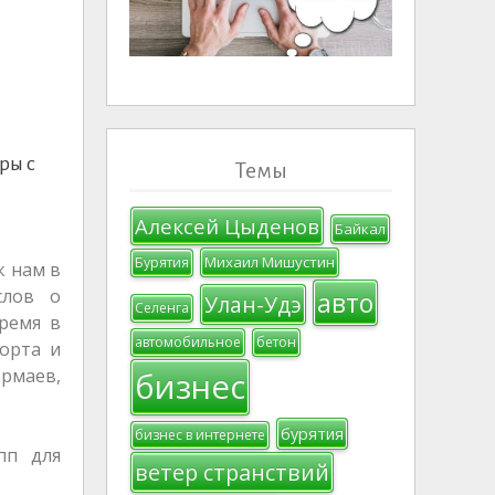
ры с
Темы
Алексей Цыденов
Байкал
Михаил Мишустин
Бурятия
к нам в
слов о
авто
Улан-Удэ
Селенга
ремя в
автомобильное
бетон
орта и
армаев,
бизнес
бурятия
бизнес в интернете
пп для
ветер странствий