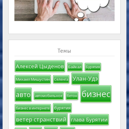
Темы
Алексей Цыденов
Байкал
Бурятия
Улан-Удэ
Михаил Мишустин
Селенга
бизнес
авто
автомобильное
бетон
бурятия
бизнес в интернете
ветер странствий
глава Бурятии