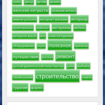
детям
декор
дизайн
грибы
женские хитрости
зеленая аптека
интерьер
интернет магазин
зимняя рыбалка
материалы
мебель
криптовалюты
майнинг
моторное масло
мчс
новости Бурятии
полезное
оборудование
прическа
окунь
ремонт
путешествия
рассказ
рыбалка
русский драматический театр Улан-Удэ
рыба
строительство
своими руками
томаты
туризм
форекс