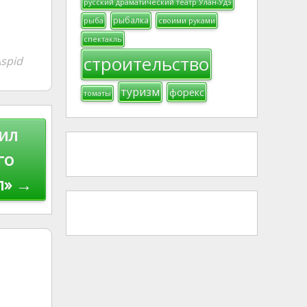
русский драматический театр Улан-Удэ
рыбалка
рыба
своими руками
спектакль
строительство
spid
туризм
форекс
томаты
ил
го
л» →