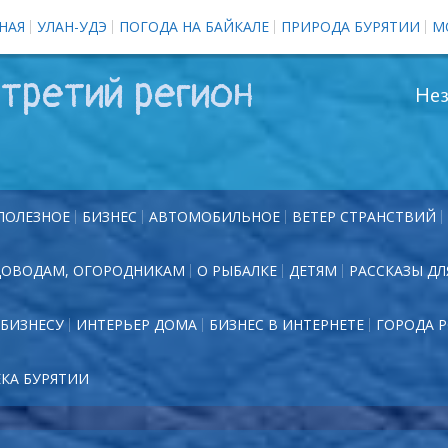
НАЯ
УЛАН-УДЭ
ПОГОДА НА БАЙКАЛЕ
ПРИРОДА БУРЯТИИ
М
третий регион
Нез
ПОЛЕЗНОЕ
БИЗНЕС
АВТОМОБИЛЬНОЕ
ВЕТЕР СТРАНСТВИЙ
ДОВОДАМ, ОГОРОДНИКАМ
О РЫБАЛКЕ
ДЕТЯМ
РАССКАЗЫ ДЛ
БИЗНЕСУ
ИНТЕРЬЕР ДОМА
БИЗНЕС В ИНТЕРНЕТЕ
ГОРОДА 
ЕКА БУРЯТИИ