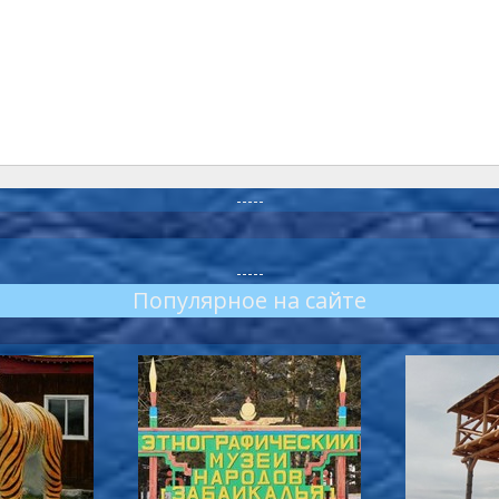
-----
-----
Популярное на сайте