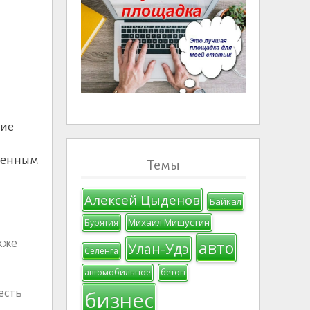
ние
менным
Темы
Алексей Цыденов
Байкал
Михаил Мишустин
Бурятия
кже
авто
Улан-Удэ
Селенга
автомобильное
бетон
есть
бизнес