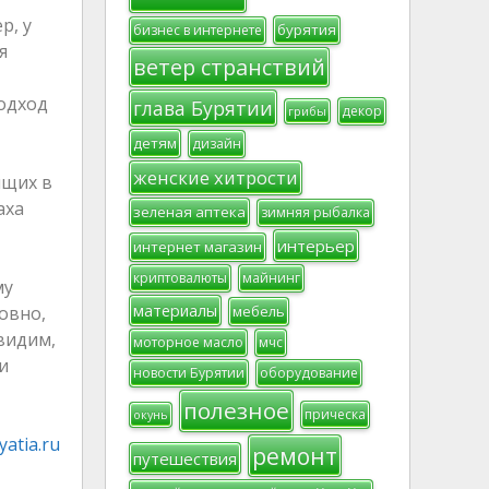
р, у
бурятия
бизнес в интернете
я
ветер странствий
подход
глава Бурятии
декор
грибы
детям
дизайн
женские хитрости
ящих в
аха
зеленая аптека
зимняя рыбалка
интерьер
интернет магазин
криптовалюты
майнинг
му
материалы
овно,
мебель
видим,
моторное масло
мчс
и
новости Бурятии
оборудование
полезное
прическа
окунь
atia.ru
ремонт
путешествия