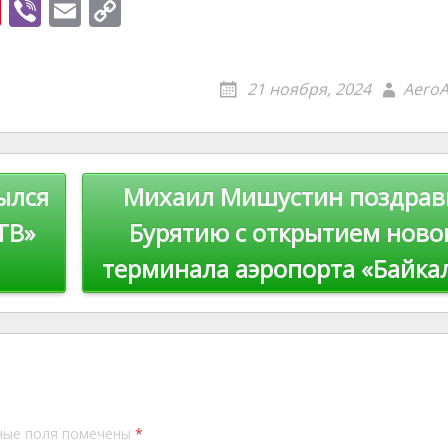
Pi
Vi
E
C
nt
b
m
o
er
er
ai
p
21 ноября, 2024
AeroA
e
l
y
st
Li
n
ылся
Михаил Мишустин поздрав
k
ТВ»
Бурятию с открытием ново
терминала аэропорта «Байка
ные поля помечены
*