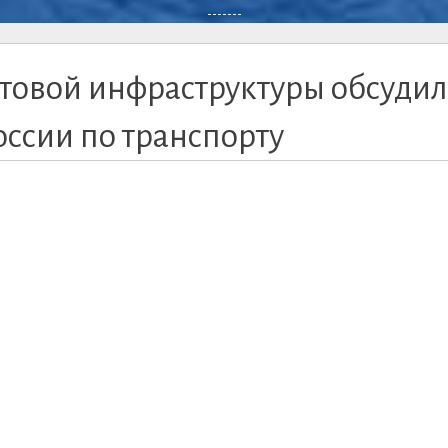
-------
овой инфраструктуры обсуди
оссии по транспорту