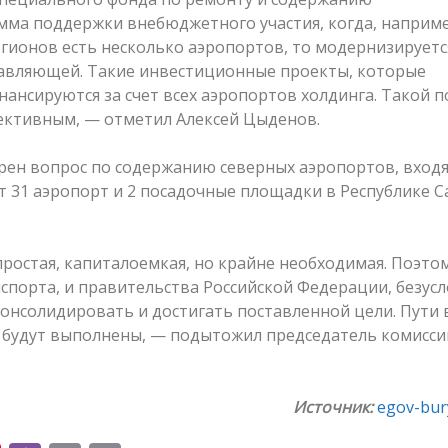
мма поддержки внебюджетного участия, когда, наприме
гионов есть несколько аэропортов, то модернизируетс
тавляющей. Такие инвестиционные проекты, которые
ансируются за счет всех аэропортов холдинга. Такой 
спективным, — отметил Алексей Цыденов.
трен вопрос по содержанию северных аэропортов, вход
 31 аэропорт и 2 посадочные площадки в Республике С
простая, капиталоемкая, но крайне необходимая. Поэто
нспорта, и правительства Российской Федерации, безусл
консолидировать и достигать поставленной цели. Пути 
и будут выполнены, — подытожил председатель комисси
Источник:
egov-bury