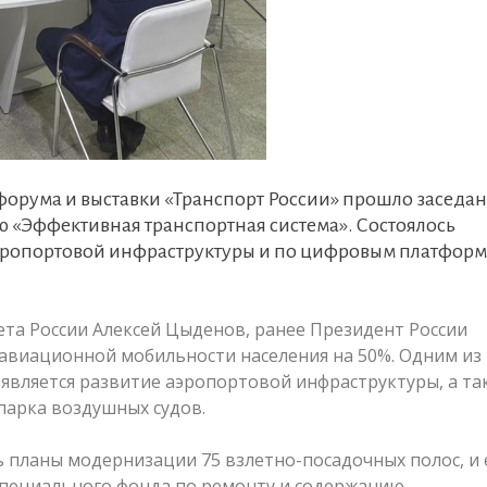
форума и выставки «Транспорт России» прошло заседа
ю «Эффективная транспортная система». Состоялось
эропортовой инфраструктуры и по цифровым платфор
ета России Алексей Цыденов, ранее Президент России
авиационной мобильности населения на 50%. Одним из
является развитие аэропортовой инфраструктуры, а та
парка воздушных судов.
ь планы модернизации 75 взлетно-посадочных полос, и 
пециального фонда по ремонту и содержанию