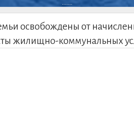
-------
емьи освобождены от начислен
латы жилищно-коммунальных ус