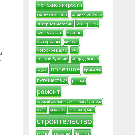
женские хитрости
зеленая аптека
зимняя рыбалка
интерьер
интернет магазин
криптовалюты
майнинг
материалы
мебель
моторное масло
мчс
м
новости Бурятии
оборудование
е
полезное
прическа
окунь
путешествия
рассказ
ремонт
русский драматический театр Улан-Удэ
рыбалка
рыба
своими руками
строительство
й
туризм
форекс
томаты