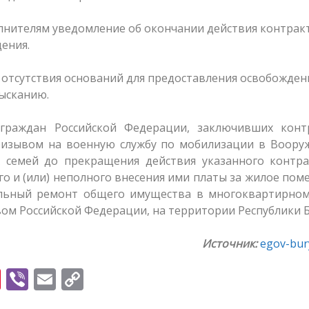
лнителям уведомление об окончании действия контрак
щения.
 отсутствия оснований для предоставления освобожден
ысканию.
граждан Российской Федерации, заключивших конт
ризывом на военную службу по мобилизации в Воору
 семей до прекращения действия указанного контра
го и (или) неполного внесения ими платы за жилое по
альный ремонт общего имущества в многоквартирном
м Российской Федерации, на территории Республики 
Источник:
egov-bury
Pi
Vi
E
C
nt
b
m
o