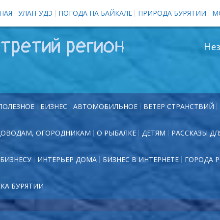
НАЯ
УЛАН-УДЭ
ПОГОДА НА БАЙКАЛЕ
ПРИРОДА БУРЯТИИ
М
третий регион
Нез
ПОЛЕЗНОЕ
БИЗНЕС
АВТОМОБИЛЬНОЕ
ВЕТЕР СТРАНСТВИЙ
ДОВОДАМ, ОГОРОДНИКАМ
О РЫБАЛКЕ
ДЕТЯМ
РАССКАЗЫ ДЛ
БИЗНЕСУ
ИНТЕРЬЕР ДОМА
БИЗНЕС В ИНТЕРНЕТЕ
ГОРОДА 
ЕКА БУРЯТИИ