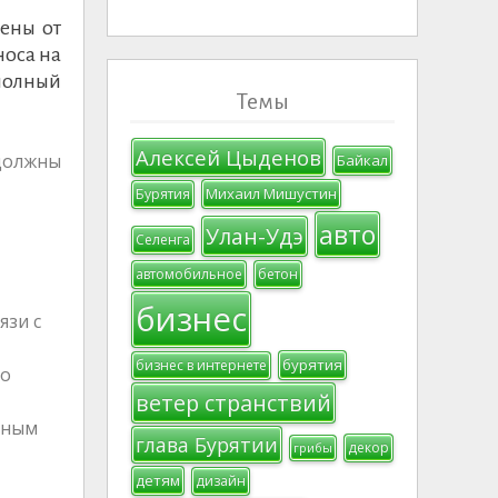
ены от
носа на
полный
Темы
Алексей Цыденов
должны
Байкал
Михаил Мишустин
Бурятия
авто
Улан-Удэ
Селенга
автомобильное
бетон
бизнес
язи с
бурятия
бизнес в интернете
го
ветер странствий
нным
глава Бурятии
декор
грибы
детям
дизайн