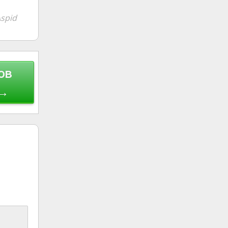
spid
ов
 →