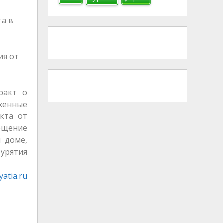
та в
ия от
ракт о
женные
кта от
мещение
 доме,
Бурятия
atia.ru