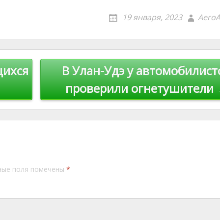
er
er
ai
p
19 января, 2023
AeroA
e
l
y
st
Li
n
щихся
В Улан-Удэ у автомобилист
k
проверили огнетушители
ные поля помечены
*