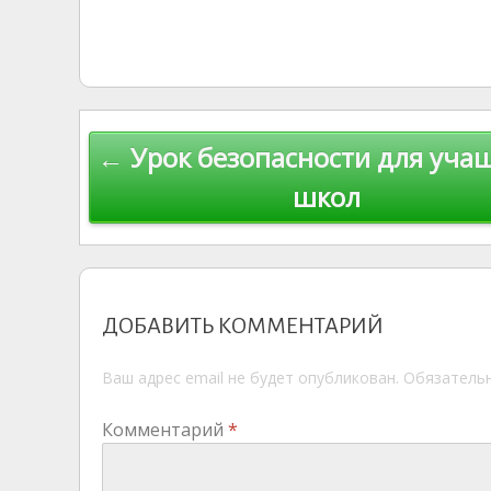
n
g
eJ
e
at
y
l.
o
g
o
gr
s
p
R
kl
er
u
a
A
e
u
as
r
m
p
Навигация
← Урок безопасности для уча
s
n
p
по
ni
al
школ
ki
записям
ДОБАВИТЬ КОММЕНТАРИЙ
Ваш адрес email не будет опубликован.
Обязатель
Комментарий
*