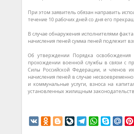
При этом заявитель обязан направить испо
течение 10 рабочих дней со дня его прекра
В случае обнаружения исполнителями факта
начисления пеней сумма пеней подлежит вз
Об утверждении Порядка освобождения 
прохождении военной службы в связи с п
Силы Российской Федерации, и членов их
начисления пеней в случае несвоевременно
и коммунальные услуги, взноса на капит
установленных жилищным законодательство
V
O
Bl
Li
T
W
S
M
K
d
o
v
el
h
k
ai