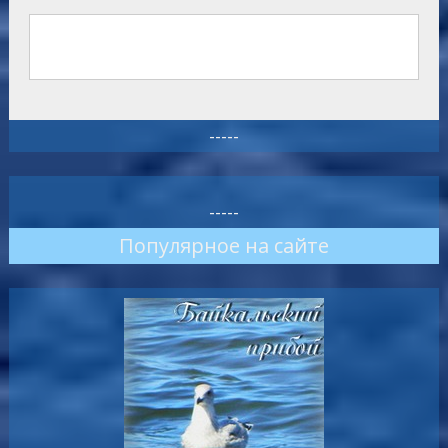
-----
-----
Популярное на сайте