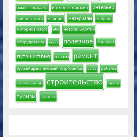
интерьер
интернет магазин
зимняя рыбалка
материалы
мебель
криптовалюты
майнинг
моторное масло
мчс
новости Бурятии
полезное
оборудование
прическа
окунь
ремонт
путешествия
рассказ
рыбалка
русский драматический театр Улан-Удэ
рыба
строительство
своими руками
томаты
туризм
форекс