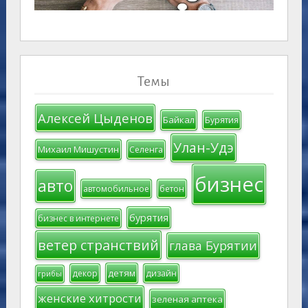
Темы
Алексей Цыденов
Байкал
Бурятия
Улан-Удэ
Михаил Мишустин
Селенга
бизнес
авто
автомобильное
бетон
бурятия
бизнес в интернете
ветер странствий
глава Бурятии
детям
декор
дизайн
грибы
женские хитрости
зеленая аптека