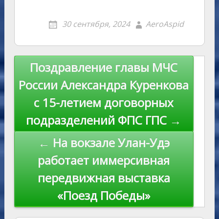
nt
b
m
o
o
g
o
gr
s
p
R
er
er
ai
p
30 сентября, 2024
AeroAspid
kl
er
u
a
A
e
u
e
l
y
as
r
m
p
st
Li
s
n
p
n
Навигация
Поздравление главы МЧС
ni
al
k
по
России Александра Куренкова
ki
записям
с 15-летием договорных
подразделений ФПС ГПС →
← На вокзале Улан-Удэ
работает иммерсивная
передвижная выставка
«Поезд Победы»