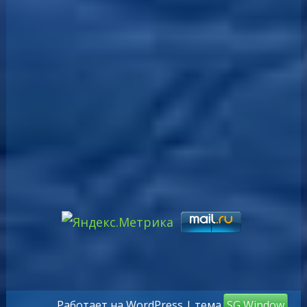
Работает на WordPress
| тема
SG Window