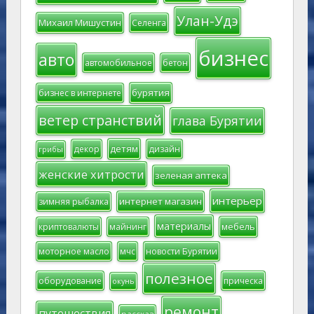
Улан-Удэ
Михаил Мишустин
Селенга
бизнес
авто
автомобильное
бетон
бурятия
бизнес в интернете
ветер странствий
глава Бурятии
детям
декор
дизайн
грибы
женские хитрости
зеленая аптека
интерьер
интернет магазин
зимняя рыбалка
материалы
мебель
криптовалюты
майнинг
моторное масло
мчс
новости Бурятии
полезное
оборудование
прическа
окунь
ремонт
путешествия