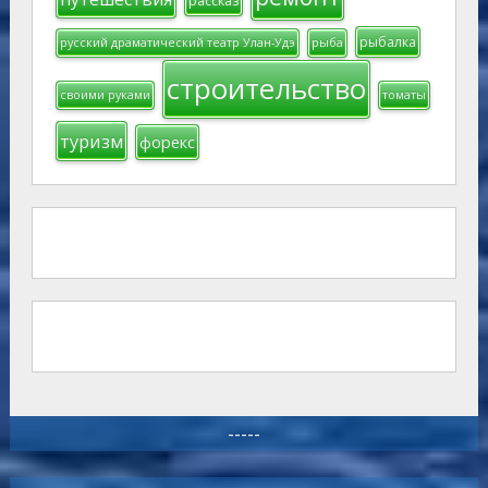
рассказ
рыбалка
русский драматический театр Улан-Удэ
рыба
строительство
своими руками
томаты
туризм
форекс
-----