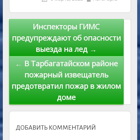
kl
er
u
a
A
e
u
e
l
y
as
r
m
p
st
Li
s
n
p
n
Навигация
Инспекторы ГИМС
ni
al
k
по
предупреждают об опасности
ki
записям
выезда на лед →
← В Тарбагатайском районе
пожарный извещатель
предотвратил пожар в жилом
доме
ДОБАВИТЬ КОММЕНТАРИЙ