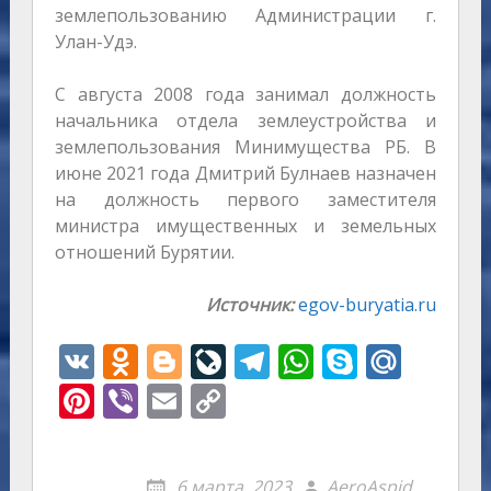
землепользованию Администрации г.
Улан-Удэ.
С августа 2008 года занимал должность
начальника отдела землеустройства и
землепользования Минимущества РБ. В
июне 2021 года Дмитрий Булнаев назначен
на должность первого заместителя
министра имущественных и земельных
отношений Бурятии.
Источник:
egov-buryatia.ru
V
O
Bl
Li
T
W
S
M
K
d
o
v
el
h
k
ai
Pi
Vi
E
C
n
g
eJ
e
at
y
l.
nt
b
m
o
o
g
o
gr
s
p
R
er
er
ai
p
6 марта, 2023
AeroAspid