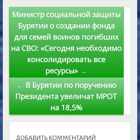
as
r
m
p
st
Li
s
n
p
n
Навигация
Министр социальной защиты
ni
al
k
по
Бурятии о создании фонда
ki
записям
для семей воинов погибших
на СВО: «Сегодня необходимо
консолидировать все
ресурсы» →
← В Бурятии по поручению
Президента увеличат МРОТ
на 18,5%
ДОБАВИТЬ КОММЕНТАРИЙ