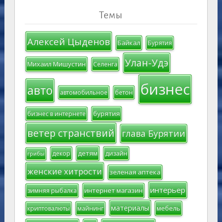
Темы
Алексей Цыденов
Байкал
Бурятия
Улан-Удэ
Михаил Мишустин
Селенга
бизнес
авто
автомобильное
бетон
бурятия
бизнес в интернете
ветер странствий
глава Бурятии
детям
декор
дизайн
грибы
женские хитрости
зеленая аптека
интерьер
интернет магазин
зимняя рыбалка
материалы
мебель
криптовалюты
майнинг