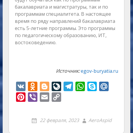
бакалавриата и магистратуры, так и по
программам специалитета. В настоящее
время по ряду направлений бакалавриата
есть 5-летние программы. Это программы
по педагогическому образованию, ИТ,
востоковедению.
Источник:
egov-buryatia.ru
V
O
Bl
Li
T
W
S
M
K
d
o
v
el
h
k
ai
Pi
Vi
E
C
n
g
eJ
e
at
y
l.
nt
b
m
o
o
g
o
gr
s
p
R
er
er
ai
p
22 февраля, 2023
AeroAspid
kl
er
u
a
A
e
u
e
l
y