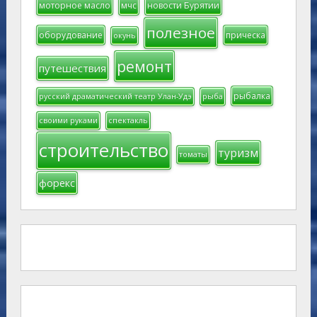
моторное масло
мчс
новости Бурятии
полезное
оборудование
прическа
окунь
ремонт
путешествия
рыбалка
русский драматический театр Улан-Удэ
рыба
своими руками
спектакль
строительство
туризм
томаты
форекс