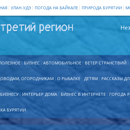
НАЯ
УЛАН-УДЭ
ПОГОДА НА БАЙКАЛЕ
ПРИРОДА БУРЯТИИ
М
третий регион
Нез
ПОЛЕЗНОЕ
БИЗНЕС
АВТОМОБИЛЬНОЕ
ВЕТЕР СТРАНСТВИЙ
ДОВОДАМ, ОГОРОДНИКАМ
О РЫБАЛКЕ
ДЕТЯМ
РАССКАЗЫ ДЛ
БИЗНЕСУ
ИНТЕРЬЕР ДОМА
БИЗНЕС В ИНТЕРНЕТЕ
ГОРОДА 
ЕКА БУРЯТИИ