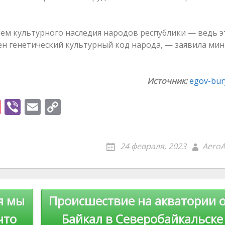
ем культурного наследия народов республики — ведь э
ен генетический культурный код народа, — заявила ми
Источник:
egov-bury
Pi
Vi
E
C
nt
b
m
o
er
er
ai
p
24 февраля, 2023
AeroA
e
l
y
st
Li
n
я мы
Происшествие на акватории 
k
что
Байкал в Северобайкальске