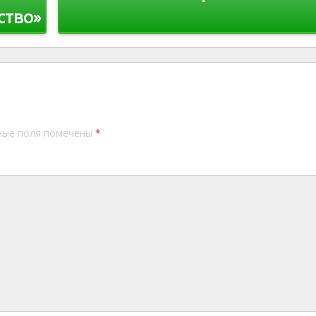
ство»
ные поля помечены
*