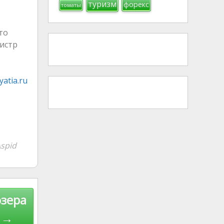
туризм
форекс
томаты
то
нистр
atia.ru
spid
озера
 →