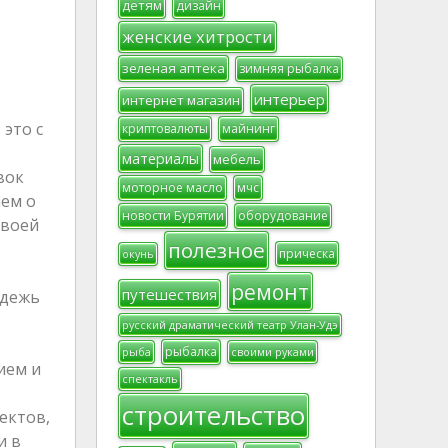
детям
дизайн
женские хитрости
зеленая аптека
зимняя рыбалка
интерьер
интернет магазин
это с
криптовалюты
майнинг
материалы
мебель
вок
моторное масло
мчс
аем о
новости Бурятии
оборудование
своей
полезное
прическа
окунь
ремонт
путешествия
одежь
русский драматический театр Улан-Удэ
рыбалка
рыба
своими руками
ием и
спектакль
строительство
ектов,
и в