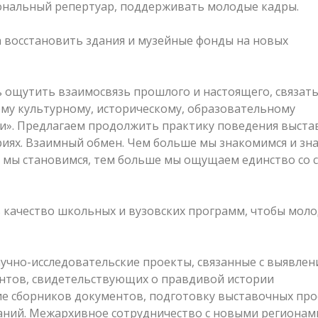
ональный репертуар, поддерживать молодые кадры.
 восстановить здания и музейные фонды на новых
ощутить взаимосвязь прошлого и настоящего, связать 
му культурному, историческому, образовательному
ии». Предлагаем продолжить практику поведения выста
риях. Взаимный обмен. Чем больше мы знакомимся и зн
че мы становимся, тем больше мы ощущаем единство со 
 качество школьных и вузовских программ, чтобы мол
учно-исследовательские проекты, связанные с выявлен
нтов, свидетельствующих о правдивой истории
ие сборников документов, подготовку выставочных про
аний. Межархивное сотрудничество с новыми регионам