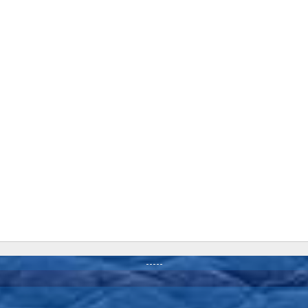
-----
-----