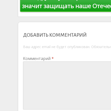
ki
значит защищать наше Отече
записям
ДОБАВИТЬ КОММЕНТАРИЙ
Ваш адрес email не будет опубликован.
Обязатель
Комментарий
*