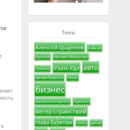
тов
Темы
я
Алексей Цыденов
Байкал
т
Михаил Мишустин
Бурятия
авто
Улан-Удэ
Селенга
автомобильное
бетон
бизнес
елает
жность
бурятия
бизнес в интернете
ветер странствий
глава Бурятии
декор
грибы
ть