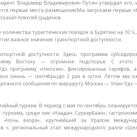
зидент Владимир Владимирович Путин утвердил его, 
аются первые места размещения.Мы запускаем первые 
ссказал Алексей Цыденов.
 количества туристических поездок в Бурятию на 10 ℅,
етил важное значение транспортной доступности.
спортной доступности. Здесь программа субсидиро
нему Востоку — огромное подспорье. С этого 
Удэ программу «плоских», фиксированных тарифов, а
езон (июнь — сентябрь)до 2 раз в сутки. Летом мы 
рожного сообщения по маршруту Москва — Улан-Удэ —
ийный туризм. В период с мая по сентябрь планируетс
 туризма, среди них «Наадан. Сурхарбаан», гастроном
 , «Ночь ёхора», крупнейший за Уралом междуна
ов », региональный этап международного ралли «Ше