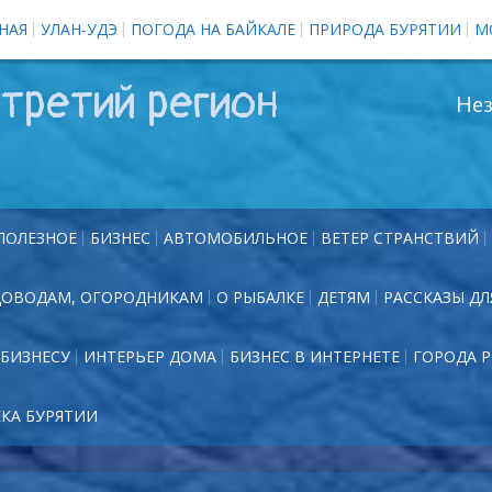
НАЯ
УЛАН-УДЭ
ПОГОДА НА БАЙКАЛЕ
ПРИРОДА БУРЯТИИ
М
третий регион
Нез
ПОЛЕЗНОЕ
БИЗНЕС
АВТОМОБИЛЬНОЕ
ВЕТЕР СТРАНСТВИЙ
ДОВОДАМ, ОГОРОДНИКАМ
О РЫБАЛКЕ
ДЕТЯМ
РАССКАЗЫ ДЛ
БИЗНЕСУ
ИНТЕРЬЕР ДОМА
БИЗНЕС В ИНТЕРНЕТЕ
ГОРОДА 
ЕКА БУРЯТИИ