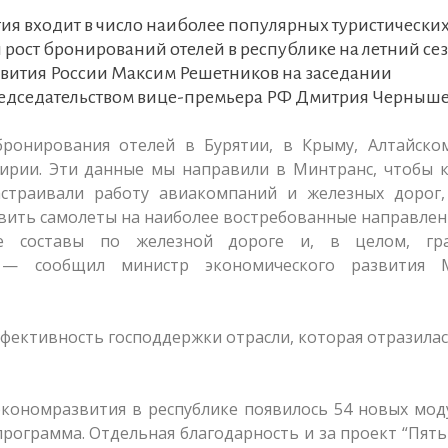
я входит в число наиболее популярных туристически
рост бронирований отелей в республике на летний сез
звития России Максим Решетников на заседании
редседательством вице-премьера РФ Дмитрия Черныш
ронирования отелей в Бурятии, в Крыму, Алтайском
кирии. Эти данные мы направили в Минтранс, чтобы 
астраивали работу авиакомпаний и железных дорог,
вить самолеты на наиболее востребованные направлен
ые составы по железной дороге и, в целом, гр
, — сообщил министр экономического развития 
фективность господдержки отрасли, которая отразилас
кономразвития в республике появилось 54 новых мод
программа. Отдельная благодарность и за проект “Пят