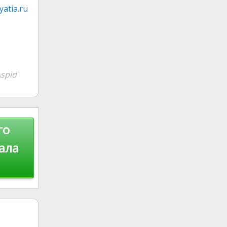
atia.ru
spid
го
ала