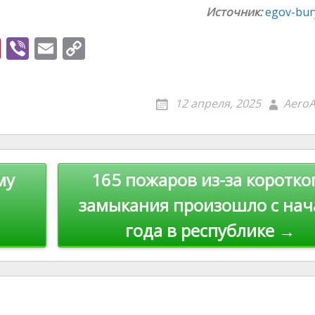
Источник:
egov-bury
Pi
Vi
E
C
nt
b
m
o
er
er
ai
p
12 апреля, 2025
AeroA
e
l
y
st
Li
n
му
165 пожаров из-за коротко
k
замыкания произошло с нач
года в республике →