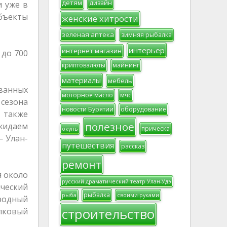
детям
дизайн
и уже в
объекты
женские хитрости
зеленая аптека
зимняя рыбалка
интерьер
интернет магазин
 до 700
криптовалюты
майнинг
материалы
мебель
ванных
моторное масло
мчс
сезона
новости Бурятии
оборудование
 также
полезное
ожидаем
прическа
окунь
 Улан-
путешествия
рассказ
ремонт
я около
русский драматический театр Улан-Удэ
ический
рыбалка
рыба
своими руками
родный
строительство
лковый