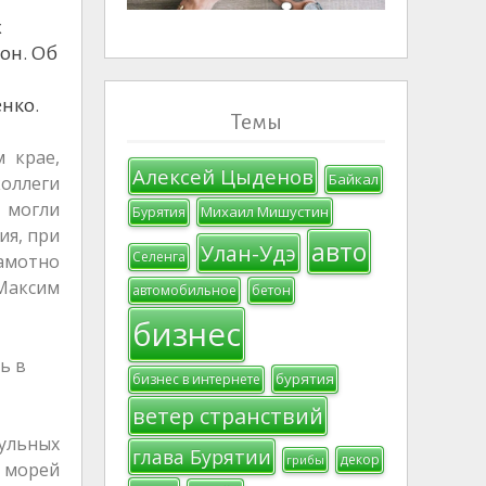
х
он. Об
енко.
Темы
 крае,
Алексей Цыденов
Байкал
коллеги
 могли
Михаил Мишустин
Бурятия
ия, при
авто
Улан-Удэ
Селенга
амотно
Максим
автомобильное
бетон
бизнес
ь в
бурятия
бизнес в интернете
ветер странствий
ульных
глава Бурятии
декор
грибы
ь морей