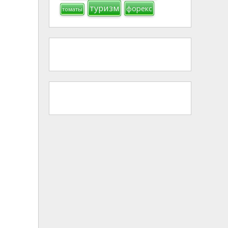
туризм
форекс
томаты