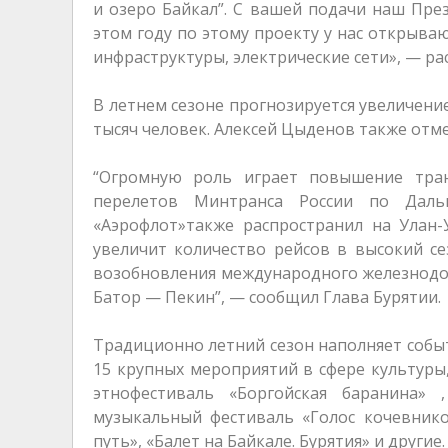
и озеро Байкал”. С вашей подачи наш Пре
этом году по этому проекту у нас открыв
инфраструктуры, электрические сети», — ра
В летнем сезоне прогнозируется увеличение
тысяч человек. Алексей Цыденов также отм
“Огромную роль играет повышение тран
перелетов Минтранса России по Даль
«Аэрофлот»также распространил на Улан-
увеличит количество рейсов в высокий с
возобновления международного железнодо
Батор — Пекин”, — сообщил Глава Бурятии.
Традиционно летний сезон наполняет событ
15 крупных мероприятий в сфере культуры,
этнофестиваль «Боргойская баранина»
музыкальный фестиваль «Голос кочевник
путь», «Балет на Байкале. Бурятия» и другие.