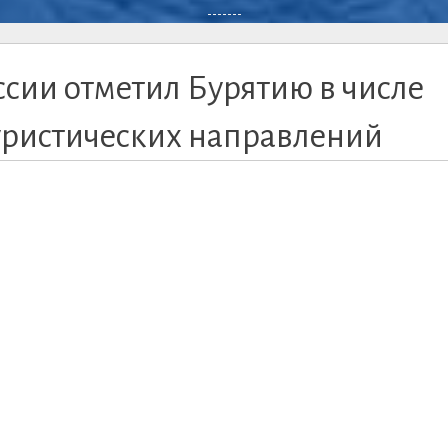
-------
сии отметил Бурятию в числе
уристических направлений