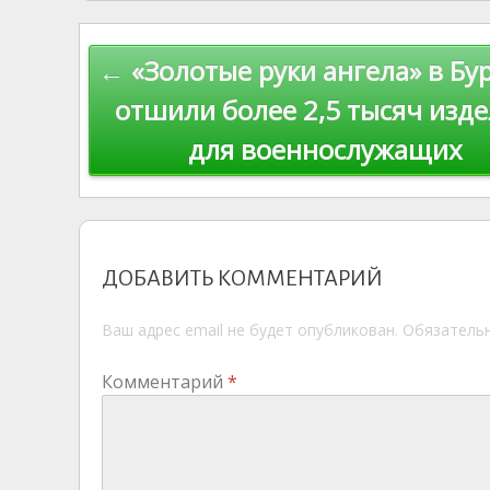
kl
er
u
a
A
e
u
as
r
m
p
Навигация
← «Золотые руки ангела» в Бу
s
n
p
по
ni
al
отшили более 2,5 тысяч изд
ki
для военнослужащих
записям
ДОБАВИТЬ КОММЕНТАРИЙ
Ваш адрес email не будет опубликован.
Обязатель
Комментарий
*