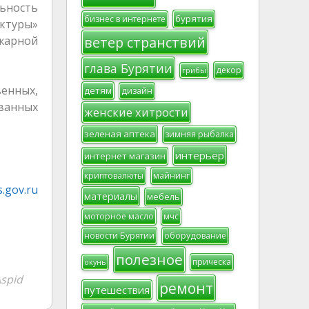
льность
бурятия
бизнес в интернете
уктуры»
жарной
ветер странствий
глава Бурятии
декор
грибы
енных,
детям
дизайн
ванных
женские хитрости
зеленая аптека
зимняя рыбалка
интерьер
интернет магазин
криптовалюты
майнинг
.gov.ru
материалы
мебель
моторное масло
мчс
новости Бурятии
оборудование
полезное
прическа
окунь
spid
ремонт
путешествия