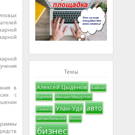
иповых
ателей
жарной
ожарной
жарной
лучения
Темы
Алексей Цыденов
ания в
Байкал
ссии с
Михаил Мишустин
Бурятия
ышении
авто
Улан-Удэ
Селенга
автомобильное
бетон
граммы
бизнес
редств