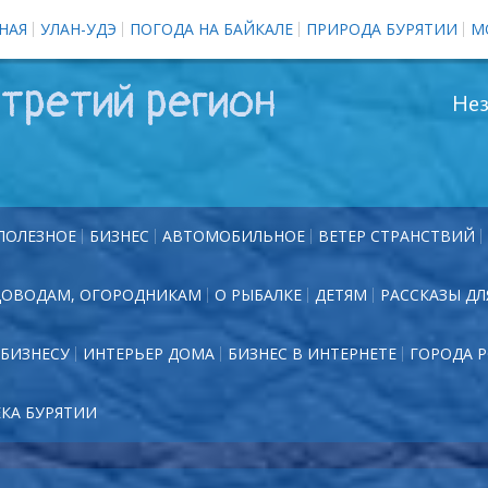
НАЯ
УЛАН-УДЭ
ПОГОДА НА БАЙКАЛЕ
ПРИРОДА БУРЯТИИ
М
третий регион
Нез
ПОЛЕЗНОЕ
БИЗНЕС
АВТОМОБИЛЬНОЕ
ВЕТЕР СТРАНСТВИЙ
ДОВОДАМ, ОГОРОДНИКАМ
О РЫБАЛКЕ
ДЕТЯМ
РАССКАЗЫ ДЛ
БИЗНЕСУ
ИНТЕРЬЕР ДОМА
БИЗНЕС В ИНТЕРНЕТЕ
ГОРОДА 
ЕКА БУРЯТИИ