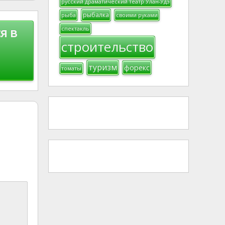
русский драматический театр Улан-Удэ
рыбалка
рыба
своими руками
я в
спектакль
строительство
туризм
форекс
томаты