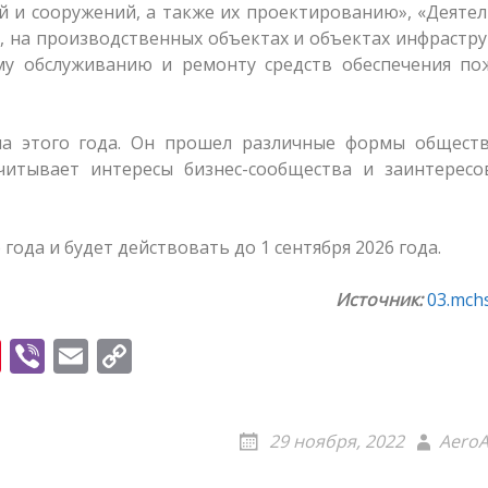
й и сооружений, а также их проектированию», «Деяте
, на производственных объектах и объектах инфрастр
му обслуживанию и ремонту средств обеспечения по
ла этого года. Он прошел различные формы обществ
читывает интересы бизнес-сообщества и заинтересо
 года и будет действовать до 1 сентября 2026 года.
Источник:
03.mchs
Pi
Vi
E
C
nt
b
m
o
er
er
ai
p
29 ноября, 2022
AeroA
e
l
y