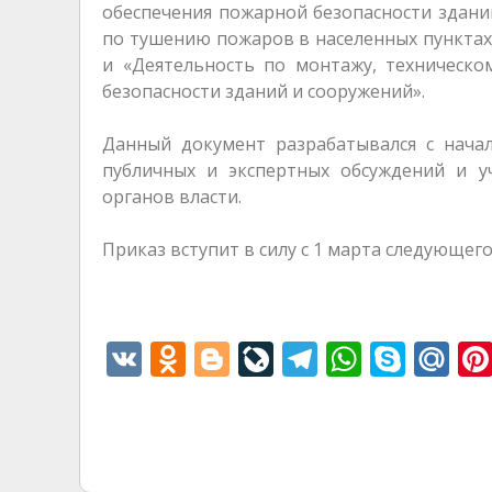
обеспечения пожарной безопасности здани
по тушению пожаров в населенных пунктах
и «Деятельность по монтажу, техническо
безопасности зданий и сооружений».
Данный документ разрабатывался с нача
публичных и экспертных обсуждений и у
органов власти.
Приказ вступит в силу с 1 марта следующего
V
O
Bl
Li
T
W
S
M
K
d
o
v
el
h
k
ai
n
g
eJ
e
at
y
l.
o
g
o
gr
s
p
R