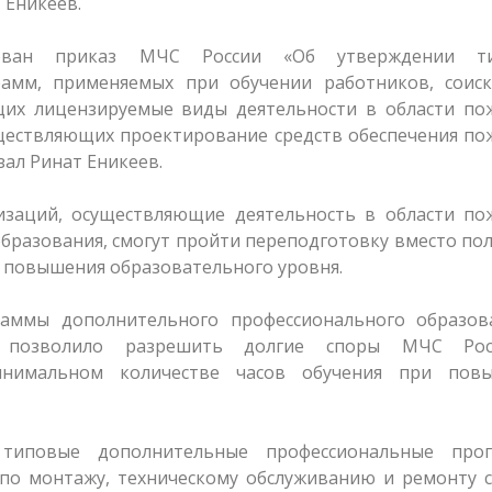
 Еникеев.
рован приказ МЧС России «Об утверждении т
амм, применяемых при обучении работников, соиск
щих лицензируемые виды деятельности в области по
существляющих проектирование средств обеспечения п
зал Ринат Еникеев.
изаций, осуществляющие деятельность в области по
бразования, смогут пройти переподготовку вместо по
и повышения образовательного уровня.
раммы дополнительного профессионального образов
о позволило разрешить долгие споры МЧС Ро
инимальном количестве часов обучения при пов
типовые дополнительные профессиональные про
по монтажу, техническому обслуживанию и ремонту с