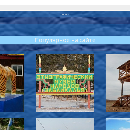
-----
-----
Популярное на сайте