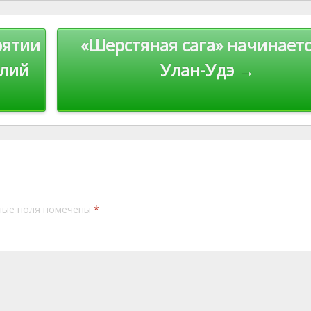
st
Li
n
рятии
«Шерстяная сага» начинаетс
k
елий
Улан-Удэ →
ные поля помечены
*