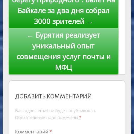
ki
записям
Байкале за два дня собрал
3000 зрителей →
← Бурятия реализует
уникальный опыт
совмещения услуг почты и
МФЦ
ДОБАВИТЬ КОММЕНТАРИЙ
Ваш адрес email не будет опубликован.
Обязательные поля помечены
*
Комментарий
*