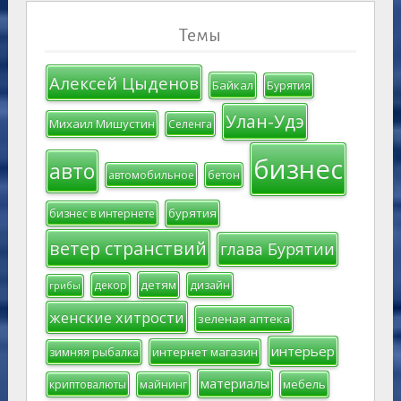
Темы
Алексей Цыденов
Байкал
Бурятия
Улан-Удэ
Михаил Мишустин
Селенга
бизнес
авто
автомобильное
бетон
бурятия
бизнес в интернете
ветер странствий
глава Бурятии
детям
декор
дизайн
грибы
женские хитрости
зеленая аптека
интерьер
интернет магазин
зимняя рыбалка
материалы
мебель
криптовалюты
майнинг