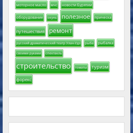
моторное масло
мчс
новости Бурятии
полезное
оборудование
прическа
окунь
ремонт
путешествия
рыбалка
русский драматический театр Улан-Удэ
рыба
своими руками
спектакль
строительство
туризм
томаты
форекс