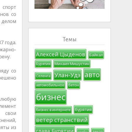
 спорт
енов со
м делом
Темы
7 года.
жарно-
Алексей Цыденов
Байкал
рену.
Михаил Мишустин
Бурятия
яду со
авто
Улан-Удэ
Селенга
зрешено
автомобильное
бетон
бизнес
 любую
элемент
бурятия
бизнес в интернете
т свои
ветер странствий
нений,
зяты из
глава Бурятии
декор
грибы