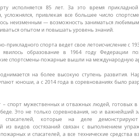
рту исполняется 85 лет. За это время прикладной
, усложнялся, привлекая все большее число спортсм
валось неизменным — возможность заниматься любимы
иваться опытом и повышать уровень знаний.
о-прикладного спорта ведет свое летоисчисление с 193
а явилось образование в 1964 году Федерации по
тские спортсмены-пожарные вышли на международную а
однимается на более высокую ступень развития. Нар
пают юноши, а с 2014 года в соревнованиях было ра
 – спорт мужественных и отважных людей, готовых в
беде. Это не только соревнования, но и важнейший 
 спасателей, которые на деле демонстрирую
й из видов состязаний связан с выполнением упраж
ожарных и спасателей, а все технические средства в