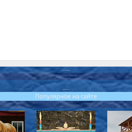
-----
-----
Популярное на сайте