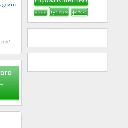
.gov.ru
туризм
форекс
томаты
spid
ого
 →