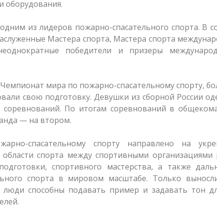
и оборудования.
 одним из лидеров пожарно-спасательного спорта. В с
аслуженные Мастера спорта, Мастера спорта междуна
 неоднократные победители и призеры междунаро
 Чемпионат мира по пожарно-спасательному спорту, бо
овали свою подготовку. Девушки из сборной России о
х соревнований. По итогам соревнований в общеком
анда — на втором.
арно-спасательному спорту направлено на укре
в области спорта между спортивными организациями 
подготовки, спортивного мастерства, а также даль
льного спорта в мировом масштабе. Только выносл
 люди способны подавать пример и задавать тон дл
елей.