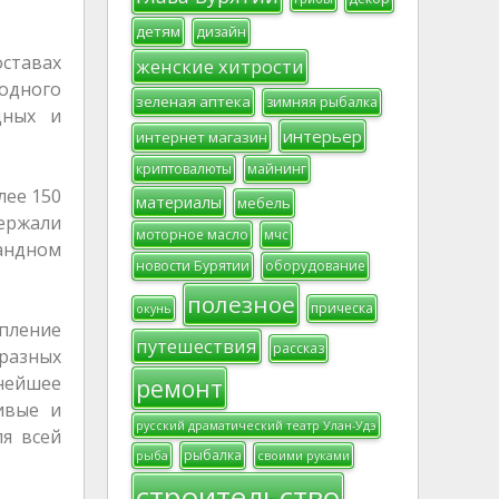
детям
дизайн
оставах
женские хитрости
родного
зеленая аптека
зимняя рыбалка
дных и
интерьер
интернет магазин
криптовалюты
майнинг
лее 150
материалы
мебель
держали
моторное масло
мчс
андном
новости Бурятии
оборудование
полезное
прическа
окунь
пление
путешествия
рассказ
разных
нейшее
ремонт
ивые и
русский драматический театр Улан-Удэ
я всей
рыбалка
рыба
своими руками
строительство