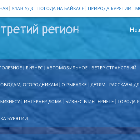
НАЯ
УЛАН-УДЭ
ПОГОДА НА БАЙКАЛЕ
ПРИРОДА БУРЯТИИ
М
третий регион
Нез
ПОЛЕЗНОЕ
БИЗНЕС
АВТОМОБИЛЬНОЕ
ВЕТЕР СТРАНСТВИЙ
ДОВОДАМ, ОГОРОДНИКАМ
О РЫБАЛКЕ
ДЕТЯМ
РАССКАЗЫ ДЛ
БИЗНЕСУ
ИНТЕРЬЕР ДОМА
БИЗНЕС В ИНТЕРНЕТЕ
ГОРОДА 
ЕКА БУРЯТИИ