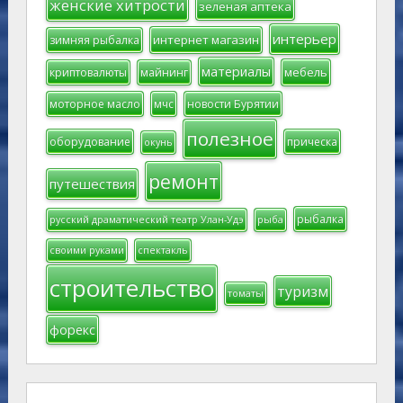
женские хитрости
зеленая аптека
интерьер
интернет магазин
зимняя рыбалка
материалы
мебель
криптовалюты
майнинг
моторное масло
мчс
новости Бурятии
полезное
оборудование
прическа
окунь
ремонт
путешествия
рыбалка
русский драматический театр Улан-Удэ
рыба
своими руками
спектакль
строительство
туризм
томаты
форекс