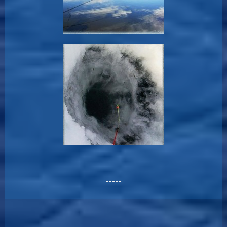
-----