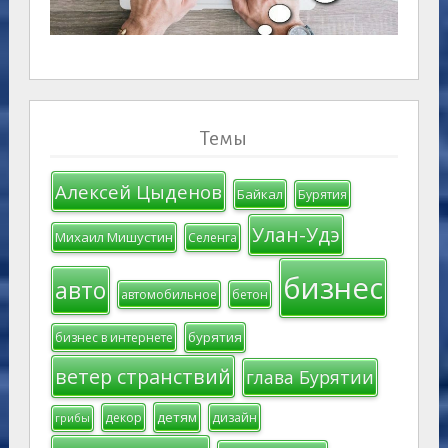
Темы
Алексей Цыденов
Байкал
Бурятия
Улан-Удэ
Михаил Мишустин
Селенга
бизнес
авто
автомобильное
бетон
бурятия
бизнес в интернете
ветер странствий
глава Бурятии
детям
декор
дизайн
грибы