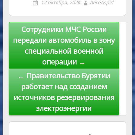
12 октября, 2024
AeroAspid
kl
er
u
a
A
e
u
e
l
y
as
r
m
p
st
Li
s
n
p
n
Навигация
Сотрудники МЧС России
ni
al
k
по
передали автомобиль в зону
ki
записям
специальной военной
операции →
← Правительство Бурятии
работает над созданием
источников резервирования
электроэнергии