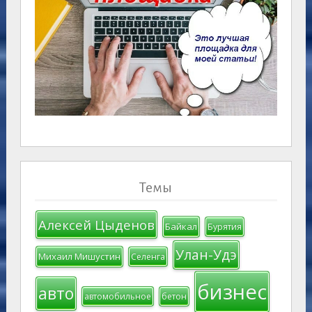
Темы
Алексей Цыденов
Байкал
Бурятия
Улан-Удэ
Михаил Мишустин
Селенга
бизнес
авто
автомобильное
бетон