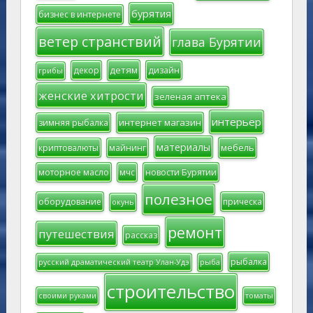
бурятия
бизнес в интернете
ветер странствий
глава Бурятии
детям
декор
дизайн
грибы
женские хитрости
зеленая аптека
интерьер
интернет магазин
зимняя рыбалка
материалы
мебель
криптовалюты
майнинг
моторное масло
мчс
новости Бурятии
полезное
оборудование
прическа
окунь
ремонт
путешествия
рассказ
рыбалка
русский драматический театр Улан-Удэ
рыба
строительство
своими руками
томаты