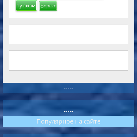
туризм
форекс
-----
-----
Популярное на сайте