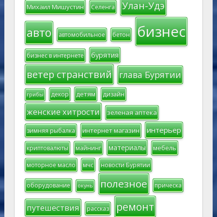
Улан-Удэ
Михаил Мишустин
Селенга
бизнес
авто
автомобильное
бетон
бурятия
бизнес в интернете
ветер странствий
глава Бурятии
детям
декор
дизайн
грибы
женские хитрости
зеленая аптека
интерьер
интернет магазин
зимняя рыбалка
материалы
мебель
криптовалюты
майнинг
моторное масло
мчс
новости Бурятии
полезное
оборудование
прическа
окунь
ремонт
путешествия
рассказ