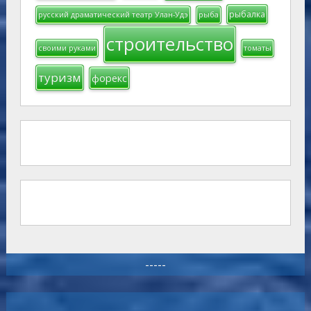
рыбалка
русский драматический театр Улан-Удэ
рыба
строительство
своими руками
томаты
туризм
форекс
-----