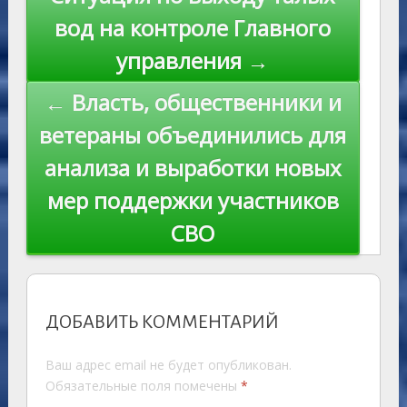
ni
al
k
по
вод на контроле Главного
ki
записям
управления →
← Власть, общественники и
ветераны объединились для
анализа и выработки новых
мер поддержки участников
СВО
ДОБАВИТЬ КОММЕНТАРИЙ
Ваш адрес email не будет опубликован.
Обязательные поля помечены
*