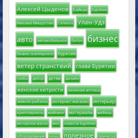
Алексей Цыденов
Байкал
Бурятия
Улан-Удэ
Михаил Мишустин
Селенга
бизнес
авто
автомобильное
бетон
бурятия
бизнес в интернете
ветер странствий
глава Бурятии
детям
декор
дизайн
грибы
женские хитрости
зеленая аптека
интерьер
интернет магазин
зимняя рыбалка
материалы
мебель
криптовалюты
майнинг
моторное масло
мчс
новости Бурятии
полезное
оборудование
прическа
окунь