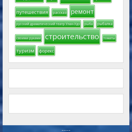
ремонт
путешествия
рассказ
рыбалка
русский драматический театр Улан-Удэ
рыба
строительство
своими руками
томаты
туризм
форекс
-----