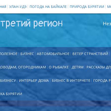
НАЯ
УЛАН-УДЭ
ПОГОДА НА БАЙКАЛЕ
ПРИРОДА БУРЯТИИ
М
третий регион
Нез
ПОЛЕЗНОЕ
БИЗНЕС
АВТОМОБИЛЬНОЕ
ВЕТЕР СТРАНСТВИЙ
ДОВОДАМ, ОГОРОДНИКАМ
О РЫБАЛКЕ
ДЕТЯМ
РАССКАЗЫ ДЛ
БИЗНЕСУ
ИНТЕРЬЕР ДОМА
БИЗНЕС В ИНТЕРНЕТЕ
ГОРОДА 
ЕКА БУРЯТИИ