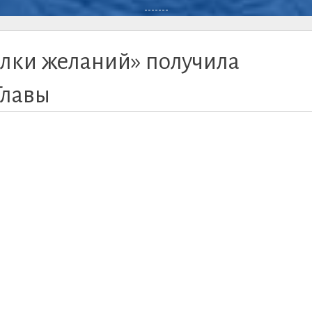
-------
Ёлки желаний» получила
Главы