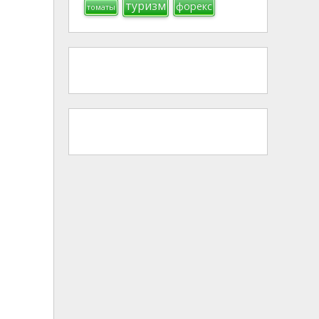
туризм
форекс
томаты