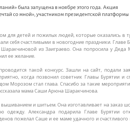
ланий» была запущена в ноябре этого года. Акция
чтай со мной», участником президентской платформы
м для детей и пожилых людей, которые оказались в 
али себя счастливыми в новогодние праздники. Главе 
 Шаракчиновой из Заиграево. Она попросила у Деда 
нил ее желание.
роводится такой конкурс. Зашли на сайт, подали за
приятно, когда позвонил советник Главы Бурятии и с
едом Морозом стал глава. Спасибо за такие мероприяти
рассказала мама Саши Арюна Шаракчинова.
вышиванием и шитьем. Она изготавливает на заказ ш
ю одежду. Александра подарила Главе Бурятии отк
ыденов пожелал Саше и ее маме удачного и счастливого