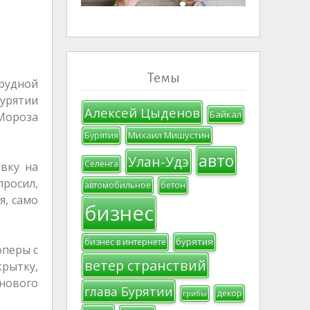
Темы
трудной
Бурятии
Алексей Цыденов
Байкал
Мороза
Михаил Мишустин
Бурятия
авто
Улан-Удэ
Селенга
явку на
просил,
автомобильное
бетон
я, само
бизнес
бурятия
бизнес в интернете
оперы с
ветер странствий
рытку,
 нового
глава Бурятии
декор
грибы