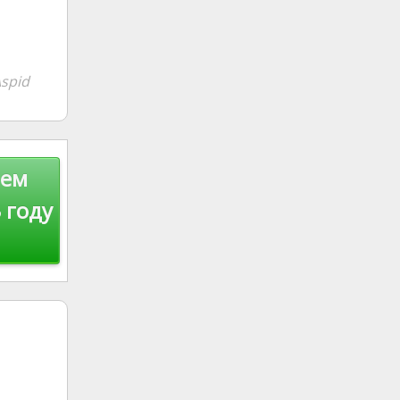
spid
тем
 году