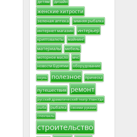
детям
дизайн
женские хитрости
зеленая аптека
зимняя рыбалка
интерьер
интернет магазин
криптовалюты
майнинг
материалы
мебель
моторное масло
мчс
новости Бурятии
оборудование
полезное
прическа
окунь
ремонт
путешествия
русский драматический театр Улан-Удэ
рыбалка
рыба
своими руками
спектакль
строительство