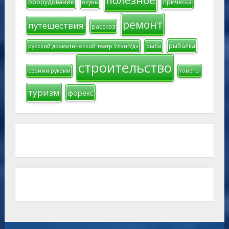
полезное
оборудование
прическа
окунь
ремонт
путешествия
рассказ
рыбалка
русский драматический театр Улан-Удэ
рыба
строительство
своими руками
томаты
туризм
форекс