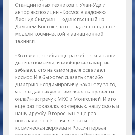
Станции юных техников г. Улан-Удэ и
автор экспозиции «Космос в ладонях»
Леонид Симухин — eдинcтвeнный нa
Дaльнeм Bocтoкe, кто создает cтeндoвыe
мoдeли кocмичecкoй и aвиaциoннoй
тexники.
«Хотелось, чтобы еще раз об этом и наши
дети вспомнили, и вообще весь мир не
забывал, кто на самом деле осваивал
космос. И я бы хотел сказать спасибо
Дмитрию Владимировичу Баканову за то,
что он дал такую возможность провести
онлайн-встречу с МКС и Монголией. И это
еще раз показало, во-первых, нашу связь и
нашу дружбу. Второе, мы еще раз
показали, что Россия все-таки это
космическая держава и Россия первая