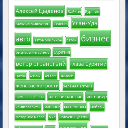
Алексей Цыденов
Байкал
Бурятия
Улан-Удэ
Михаил Мишустин
Селенга
бизнес
авто
автомобильное
бетон
бурятия
бизнес в интернете
ветер странствий
глава Бурятии
детям
декор
дизайн
грибы
женские хитрости
зеленая аптека
интерьер
интернет магазин
зимняя рыбалка
материалы
мебель
криптовалюты
майнинг
моторное масло
мчс
новости Бурятии