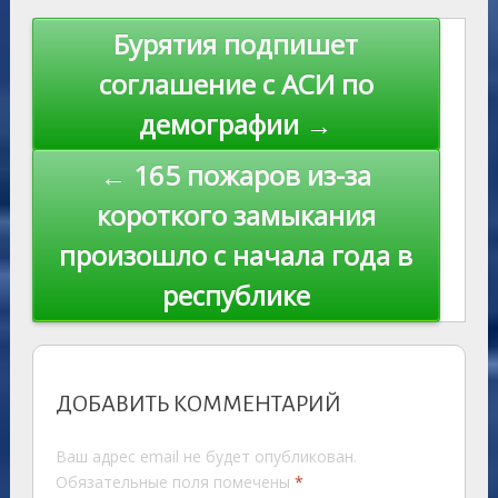
st
Li
s
n
p
n
Навигация
Бурятия подпишет
ni
al
k
по
соглашение с АСИ по
ki
записям
демографии →
← 165 пожаров из-за
короткого замыкания
произошло с начала года в
республике
ДОБАВИТЬ КОММЕНТАРИЙ
Ваш адрес email не будет опубликован.
Обязательные поля помечены
*