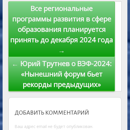
s
n
p
n
Навигация
Все региональные
ni
al
k
по
программы развития в сфере
ki
записям
образования планируется
принять до декабря 2024 года
→
← Юрий Трутнев о ВЭФ-2024:
«Нынешний форум бьет
рекорды предыдущих»
ДОБАВИТЬ КОММЕНТАРИЙ
Ваш адрес email не будет опубликован.