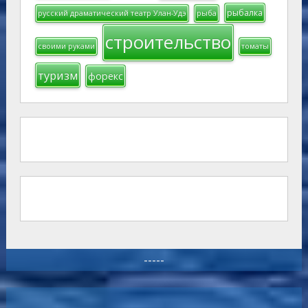
рыбалка
русский драматический театр Улан-Удэ
рыба
строительство
своими руками
томаты
туризм
форекс
-----