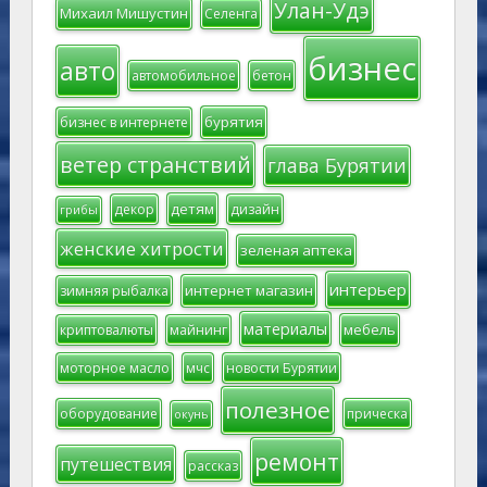
Улан-Удэ
Михаил Мишустин
Селенга
бизнес
авто
автомобильное
бетон
бурятия
бизнес в интернете
ветер странствий
глава Бурятии
детям
декор
дизайн
грибы
женские хитрости
зеленая аптека
интерьер
интернет магазин
зимняя рыбалка
материалы
мебель
криптовалюты
майнинг
моторное масло
мчс
новости Бурятии
полезное
оборудование
прическа
окунь
ремонт
путешествия
рассказ