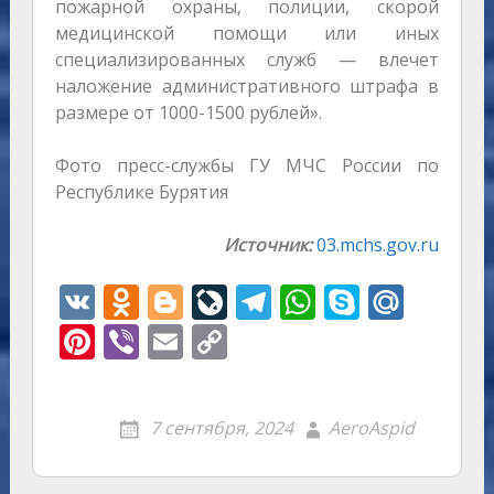
пожарной охраны, полиции, скорой
медицинской помощи или иных
специализированных служб — влечет
наложение административного штрафа в
размере от 1000-1500 рублей».
Фото пресс-службы ГУ МЧС России по
Республике Бурятия
Источник:
03.mchs.gov.ru
V
O
Bl
Li
T
W
S
M
K
d
o
v
el
h
k
ai
Pi
Vi
E
C
n
g
eJ
e
at
y
l.
nt
b
m
o
o
g
o
gr
s
p
R
er
er
ai
p
7 сентября, 2024
AeroAspid
kl
er
u
a
A
e
u
e
l
y
as
r
m
p
st
Li