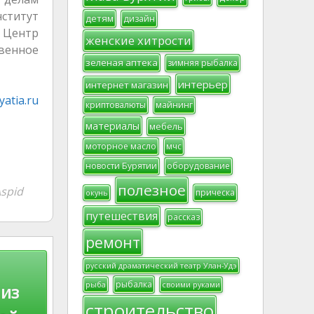
ститут
детям
дизайн
я Центр
женские хитрости
венное
зеленая аптека
зимняя рыбалка
интерьер
интернет магазин
atia.ru
криптовалюты
майнинг
материалы
мебель
моторное масло
мчс
новости Бурятии
оборудование
полезное
spid
прическа
окунь
путешествия
рассказ
ремонт
русский драматический театр Улан-Удэ
рыбалка
рыба
своими руками
 из
строительство