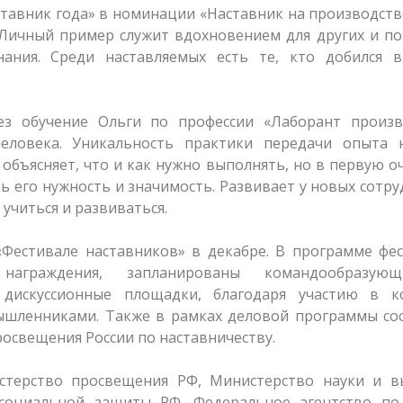
тавник года» в номинации «Наставник на производств
 Личный пример служит вдохновением для других и п
ания. Среди наставляемых есть те, кто добился в
ез обучение Ольги по профессии «Лаборант произв
еловека. Уникальность практики передачи опыта 
 объясняет, что и как нужно выполнять, но в первую о
ть его нужность и значимость. Развивает у новых сотр
учиться и развиваться.
«Фестивале наставников» в декабре. В программе фе
награждения, запланированы командообразую
, дискуссионные площадки, благодаря участию в к
шленниками. Также в рамках деловой программы сос
освещения России по наставничеству.
стерство просвещения РФ, Министерство науки и в
 социальной защиты РФ, Федеральное агентство по