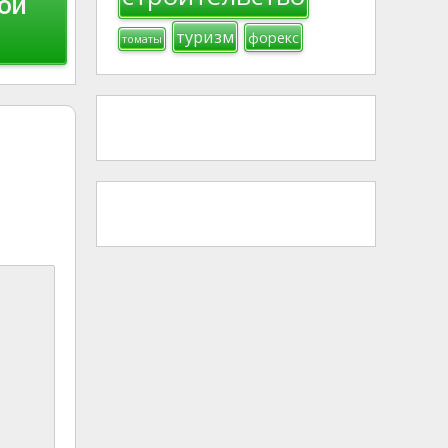
вой
туризм
форекс
томаты