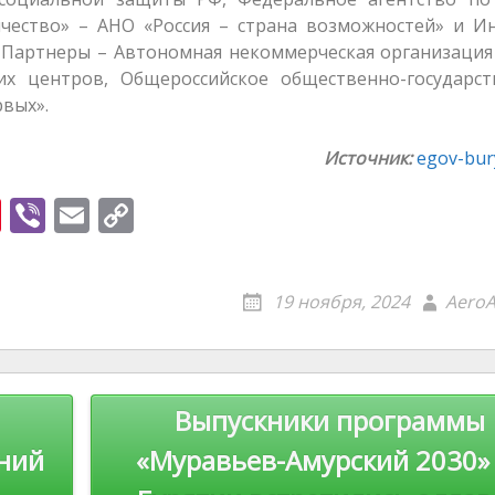
чество» – АНО «Россия – страна возможностей» и Ин
. Партнеры – Автономная некоммерческая организаци
их центров, Общероссийское общественно-государст
вых».
Источник:
egov-bury
Pi
Vi
E
C
nt
b
m
o
er
er
ai
p
19 ноября, 2024
AeroA
e
l
y
st
Li
n
Выпускники программы
k
ний
«Муравьев-Амурский 2030»