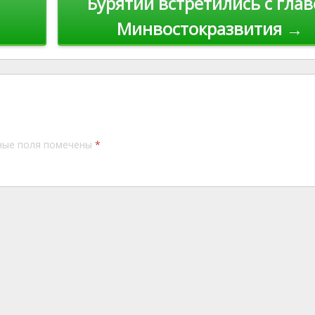
Бурятии встретились с гла
Минвостокразвития →
ные поля помечены
*