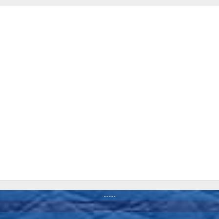
-----