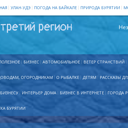
НАЯ
УЛАН-УДЭ
ПОГОДА НА БАЙКАЛЕ
ПРИРОДА БУРЯТИИ
М
третий регион
Нез
ПОЛЕЗНОЕ
БИЗНЕС
АВТОМОБИЛЬНОЕ
ВЕТЕР СТРАНСТВИЙ
ДОВОДАМ, ОГОРОДНИКАМ
О РЫБАЛКЕ
ДЕТЯМ
РАССКАЗЫ ДЛ
БИЗНЕСУ
ИНТЕРЬЕР ДОМА
БИЗНЕС В ИНТЕРНЕТЕ
ГОРОДА 
ЕКА БУРЯТИИ