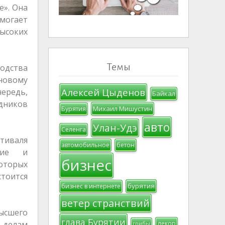
е». Она
омогает
ысоких
Темы
одства
новому
Алексей Цыденов
чередь,
Байкал
удников
Михаил Мишустин
Бурятия
авто
Улан-Удэ
Селенга
стиваля
автомобильное
бетон
щие и
бизнес
оторых
тоится
бурятия
бизнес в интернете
ветер странствий
ысшего
глава Бурятии
 делам
декор
грибы