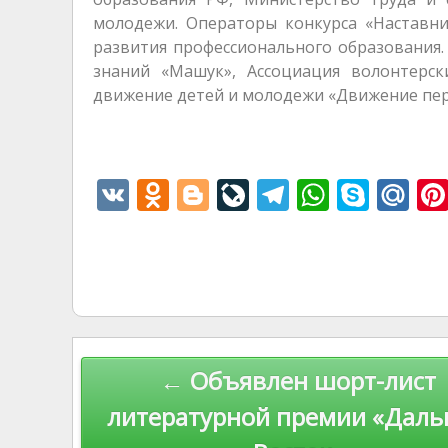
молодежи. Операторы конкурса «Наставни
развития профессионального образования
знаний «Машук», Ассоциация волонтерск
движение детей и молодежи «Движение пер
V
O
Bl
Li
T
W
S
M
K
d
o
v
el
h
k
ai
n
g
eJ
e
at
y
l.
o
g
o
gr
s
p
R
kl
er
u
a
A
e
u
as
r
m
p
Навигация
← Объявлен шорт-лист
s
n
p
по
ni
al
литературной премии «Даль