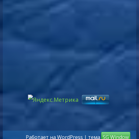
Работает на WordPress
| тема
SG Window