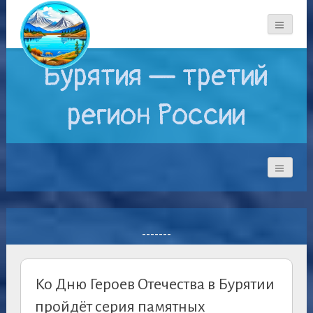
Бурятия — третий
регион России
-------
Ко Дню Героев Отечества в Бурятии
пройдёт серия памятных