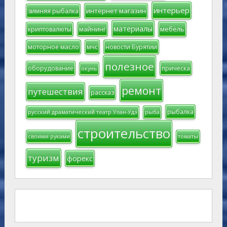
интерьер
интернет магазин
зимняя рыбалка
материалы
мебель
криптовалюты
майнинг
моторное масло
мчс
новости Бурятии
полезное
оборудование
прическа
окунь
ремонт
путешествия
рассказ
рыбалка
русский драматический театр Улан-Удэ
рыба
строительство
своими руками
томаты
туризм
форекс