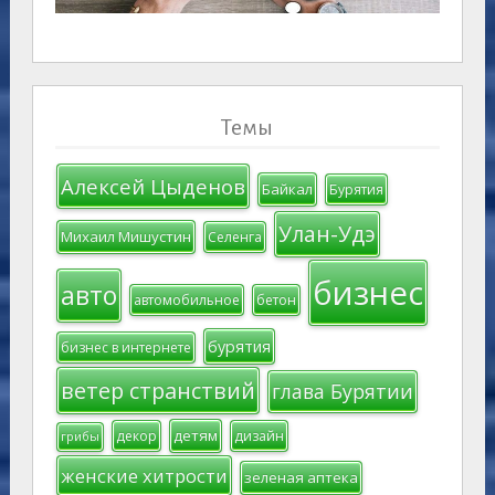
Темы
Алексей Цыденов
Байкал
Бурятия
Улан-Удэ
Михаил Мишустин
Селенга
бизнес
авто
автомобильное
бетон
бурятия
бизнес в интернете
ветер странствий
глава Бурятии
детям
декор
дизайн
грибы
женские хитрости
зеленая аптека