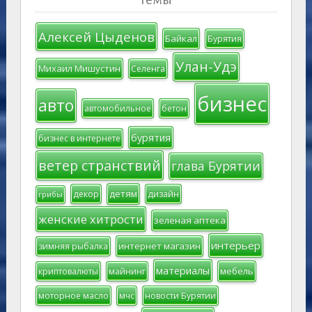
Алексей Цыденов
Байкал
Бурятия
Улан-Удэ
Михаил Мишустин
Селенга
бизнес
авто
автомобильное
бетон
бурятия
бизнес в интернете
ветер странствий
глава Бурятии
детям
декор
дизайн
грибы
женские хитрости
зеленая аптека
интерьер
интернет магазин
зимняя рыбалка
материалы
мебель
криптовалюты
майнинг
моторное масло
мчс
новости Бурятии