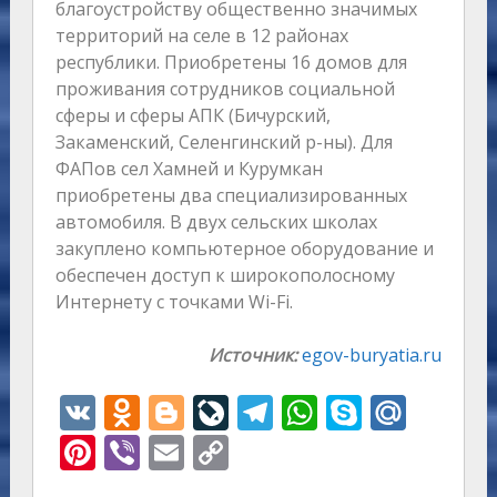
благоустройству общественно значимых
территорий на селе в 12 районах
республики. Приобретены 16 домов для
проживания сотрудников социальной
сферы и сферы АПК (Бичурский,
Закаменский, Селенгинский р-ны). Для
ФАПов сел Хамней и Курумкан
приобретены два специализированных
автомобиля. В двух сельских школах
закуплено компьютерное оборудование и
обеспечен доступ к широкополосному
Интернету с точками Wi-Fi.
Источник:
egov-buryatia.ru
V
O
Bl
Li
T
W
S
M
K
d
o
v
el
h
k
ai
Pi
Vi
E
C
n
g
eJ
e
at
y
l.
nt
b
m
o