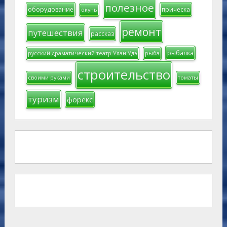
полезное
оборудование
прическа
окунь
ремонт
путешествия
рассказ
рыбалка
русский драматический театр Улан-Удэ
рыба
строительство
своими руками
томаты
туризм
форекс