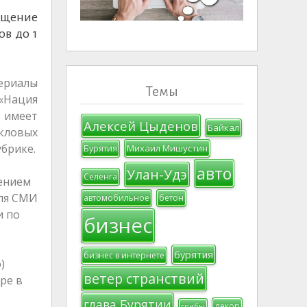
ещение
в до 1
териалы
Темы
«Нация
И имеет
Алексей Цыденов
Байкал
кловых
убрике.
Михаил Мишустин
Бурятия
авто
Улан-Удэ
Селенга
нением
еля СМИ
автомобильное
бетон
и по
бизнес
бурятия
бизнес в интернете
)
ветер странствий
ре в
глава Бурятии
декор
грибы