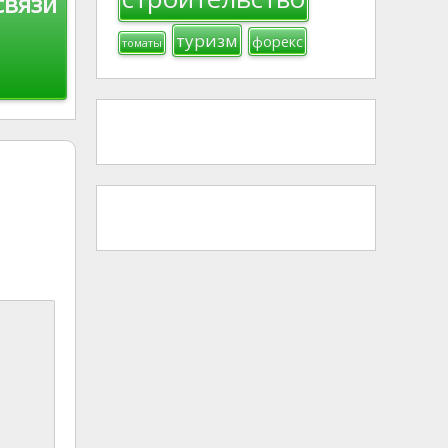
связи
туризм
форекс
томаты