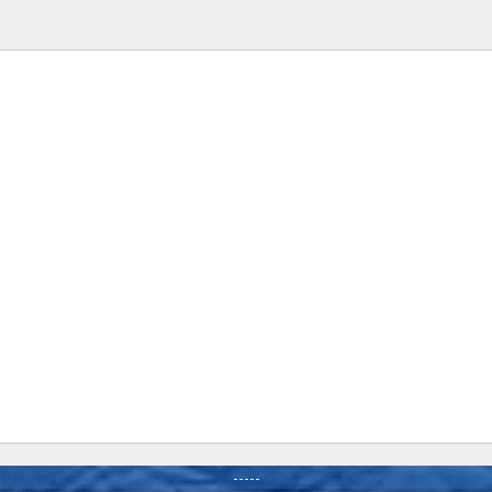
-----