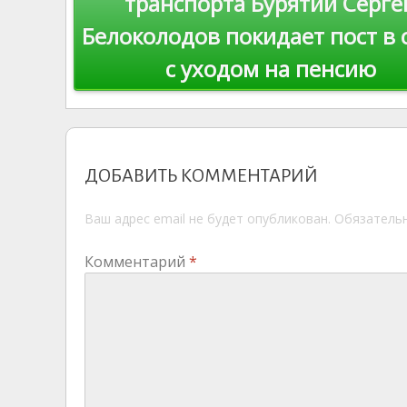
ni
al
транспорта Бурятии Серге
ki
Белоколодов покидает пост в 
записям
с уходом на пенсию
ДОБАВИТЬ КОММЕНТАРИЙ
Ваш адрес email не будет опубликован.
Обязатель
Комментарий
*