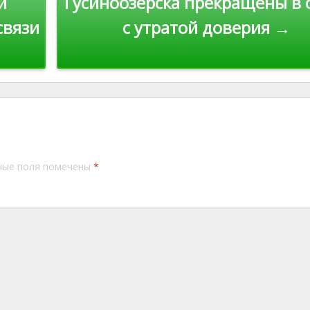
й
Гусиноозерска прекращены в 
связи
с утратой доверия →
ные поля помечены
*