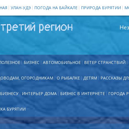
НАЯ
УЛАН-УДЭ
ПОГОДА НА БАЙКАЛЕ
ПРИРОДА БУРЯТИИ
М
третий регион
Нез
ПОЛЕЗНОЕ
БИЗНЕС
АВТОМОБИЛЬНОЕ
ВЕТЕР СТРАНСТВИЙ
ДОВОДАМ, ОГОРОДНИКАМ
О РЫБАЛКЕ
ДЕТЯМ
РАССКАЗЫ ДЛ
БИЗНЕСУ
ИНТЕРЬЕР ДОМА
БИЗНЕС В ИНТЕРНЕТЕ
ГОРОДА 
ЕКА БУРЯТИИ