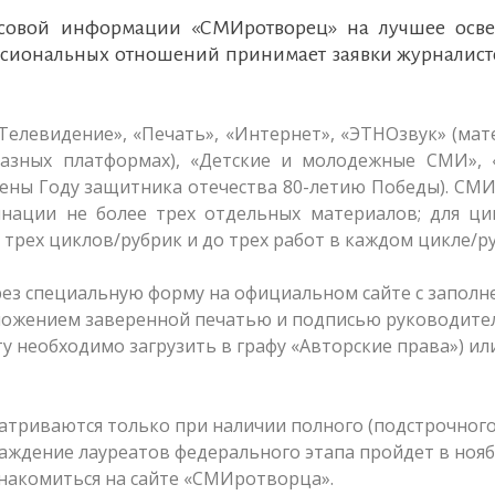
ассовой информации «СМИротворец» на лучшее осв
сиональных отношений принимает заявки журналисто
Телевидение», «Печать», «Интернет», «ЭТНОзвук» (ма
азных платформах), «Детские и молодежные СМИ», 
ены Году защитника отечества 80-летию Победы). СМ
нации не более трех отдельных материалов; для ци
 трех циклов/рубрик и до трех работ в каждом цикле/р
рез специальную форму на официальном сайте с запол
риложением заверенной печатью и подписью руководит
у необходимо загрузить в графу «Авторские права») ил
атриваются только при наличии полного (подстрочного
раждение лауреатов федерального этапа пройдет в нояб
знакомиться на сайте «СМИротворца».