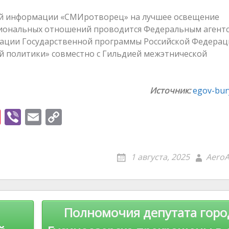
овой информации «СМИротворец» на лучшее освещение
иональных отношений проводится Федеральным агент
зации Государственной программы Российской Федерац
й политики» совместно с Гильдией межэтнической
Источник:
egov-bury
Pi
Vi
E
C
nt
b
m
o
er
er
ai
p
1 августа, 2025
AeroA
e
l
y
st
Li
n
Полномочия депутата горо
k