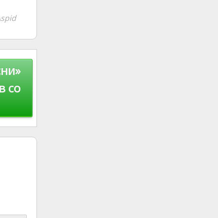
spid
сни»
в со