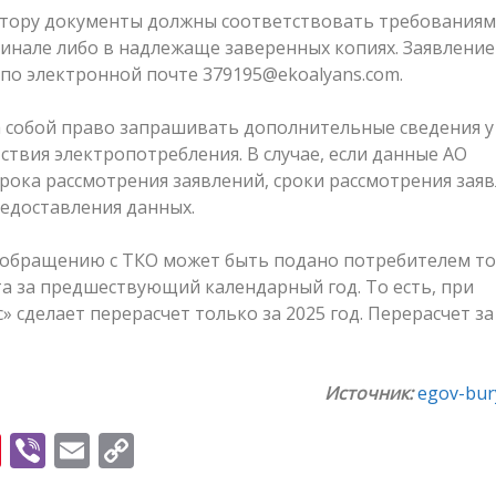
атору документы должны соответствовать требованиям
гинале либо в надлежаще заверенных копиях. Заявление
по электронной почте 379195@ekoalyans.com.
а собой право запрашивать дополнительные сведения у
твия электропотребления. В случае, если данные АО
рока рассмотрения заявлений, сроки рассмотрения зая
едоставления данных.
по обращению с ТКО может быть подано потребителем т
рта за предшествующий календарный год. То есть, при
» сделает перерасчет только за 2025 год. Перерасчет за
Источник:
egov-bury
Pi
Vi
E
C
nt
b
m
o