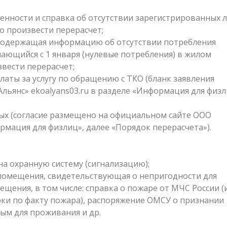
нности и справка об отсутствии зарегистрированных л
 произвести перерасчет;
 содержащая информацию об отсутствии потребления
нающийся с 1 января (нулевые потребления) в жилом
вести перерасчет;
латы за услугу по обращению с ТКО (бланк заявления
ьянс» ekoalyans03.ru в разделе «Информация для физл
ных (согласие размещено на официальном сайте ООО
ормация для физлиц», далее «Порядок перерасчета»).
на охранную систему (сигнализацию);
 помещения, свидетельствующая о непригодности для
ения, в том числе: справка о пожаре от МЧС России (
рки по факту пожара), распоряжение ОМСУ о признании
м для проживания и др.