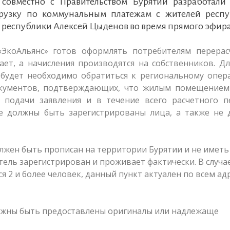
 совместно с Правительством Бурятии разработали
грузку по коммунальным платежам с жителей респу
 рecпyблики Алексей Цыденов во время прямого эфира
«ЭкоАльянс» готов оформлять потребителям перерас
ет, а начисления производятся на собственников. Дл
 будет необходимо обратиться к региональному опер
окументов, подтверждающих, что жилым помещением
 подачи заявления и в течение всего расчетного п
е должны быть зарегистрированы лица, а также не 
лжен быть прописан на территории Бурятии и не иметь
тель зарегистрирован и проживает фактически. В случае
2 и более человек, данный пункт актуален по всем ад
олжны быть предоставлены оригиналы или надлежаще