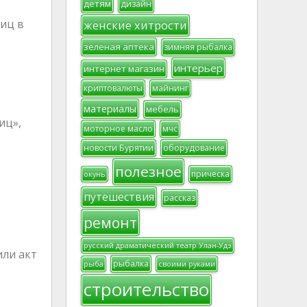
детям
дизайн
иц в
женские хитрости
зеленая аптека
зимняя рыбалка
интерьер
интернет магазин
криптовалюты
майнинг
материалы
мебель
иц»,
моторное масло
мчс
новости Бурятии
оборудование
полезное
прическа
окунь
путешествия
рассказ
ремонт
русский драматический театр Улан-Удэ
или акт
рыбалка
рыба
своими руками
строительство