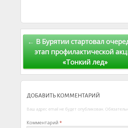
n
g
eJ
e
at
y
l.
o
g
o
gr
s
p
R
kl
er
u
a
A
e
u
as
r
m
p
Навигация
← В Бурятии стартовал очере
s
n
p
по
ni
al
этап профилактической ак
ki
«Тонкий лед»
записям
ДОБАВИТЬ КОММЕНТАРИЙ
Ваш адрес email не будет опубликован.
Обязатель
Комментарий
*