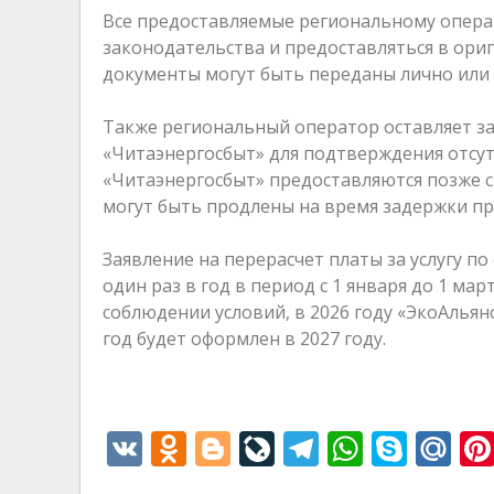
Все предоставляемые региональному опер
законодательства и предоставляться в ори
документы могут быть переданы лично или 
Также региональный оператор оставляет з
«Читаэнергосбыт» для подтверждения отсутс
«Читаэнергосбыт» предоставляются позже с
могут быть продлены на время задержки пр
Заявление на перерасчет платы за услугу 
один раз в год в период с 1 января до 1 ма
соблюдении условий, в 2026 году «ЭкоАльянс
год будет оформлен в 2027 году.
V
O
Bl
Li
T
W
S
M
K
d
o
v
el
h
k
ai