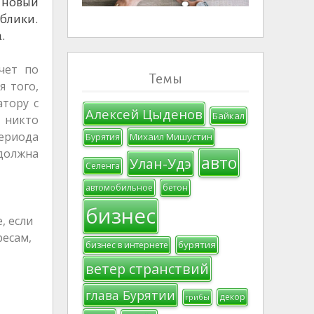
 новый
блики.
.
чет по
Темы
я того,
атору с
Алексей Цыденов
Байкал
 никто
ериода
Михаил Мишустин
Бурятия
должна
авто
Улан-Удэ
Селенга
автомобильное
бетон
бизнес
, если
ресам,
бурятия
бизнес в интернете
ветер странствий
глава Бурятии
декор
грибы