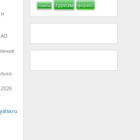
туризм
форекс
томаты
 и
 АО
вления
олько
 2026
atia.ru