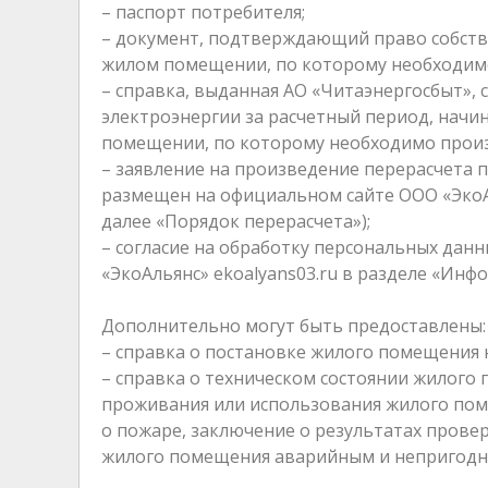
– паспорт потребителя;
– документ, подтверждающий право собстве
жилом помещении, по которому необходимо
– справка, выданная АО «Читаэнергосбыт»,
электроэнергии за расчетный период, начи
помещении, по которому необходимо произ
– заявление на произведение перерасчета п
размещен на официальном сайте ООО «ЭкоАл
далее «Порядок перерасчета»);
– согласие на обработку персональных дан
«ЭкоАльянс» ekoalyans03.ru в разделе «Инф
Дополнительно могут быть предоставлены:
– справка о постановке жилого помещения 
– справка о техническом состоянии жилого
проживания или использования жилого помещ
о пожаре, заключение о результатах прове
жилого помещения аварийным и непригодны