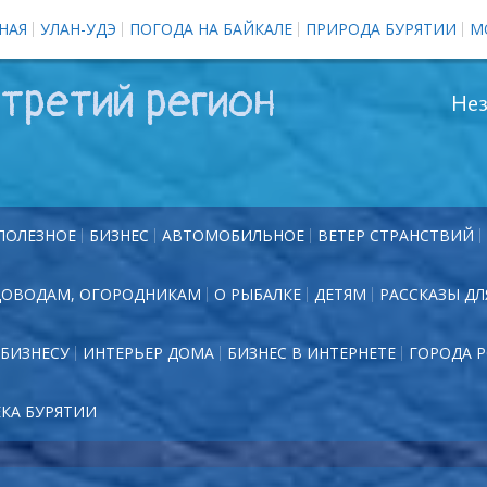
НАЯ
УЛАН-УДЭ
ПОГОДА НА БАЙКАЛЕ
ПРИРОДА БУРЯТИИ
М
третий регион
Нез
ПОЛЕЗНОЕ
БИЗНЕС
АВТОМОБИЛЬНОЕ
ВЕТЕР СТРАНСТВИЙ
ДОВОДАМ, ОГОРОДНИКАМ
О РЫБАЛКЕ
ДЕТЯМ
РАССКАЗЫ ДЛ
БИЗНЕСУ
ИНТЕРЬЕР ДОМА
БИЗНЕС В ИНТЕРНЕТЕ
ГОРОДА 
ЕКА БУРЯТИИ