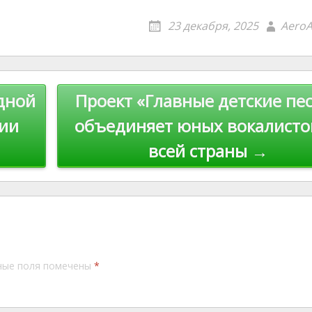
er
er
ai
p
23 декабря, 2025
AeroA
e
l
y
st
Li
n
дной
Проект «Главные детские пе
k
ции
объединяет юных вокалисто
всей страны →
ные поля помечены
*