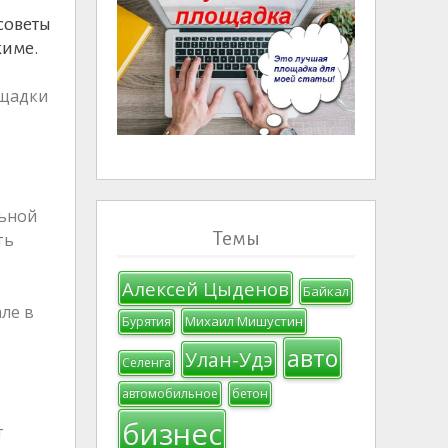
советы
жиме.
ощадки
льной
Темы
ть
Алексей Цыденов
Байкал
ле в
Михаил Мишустин
Бурятия
авто
Улан-Удэ
Селенга
автомобильное
бетон
бизнес
т