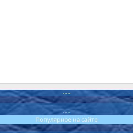
-----
-----
Популярное на сайте