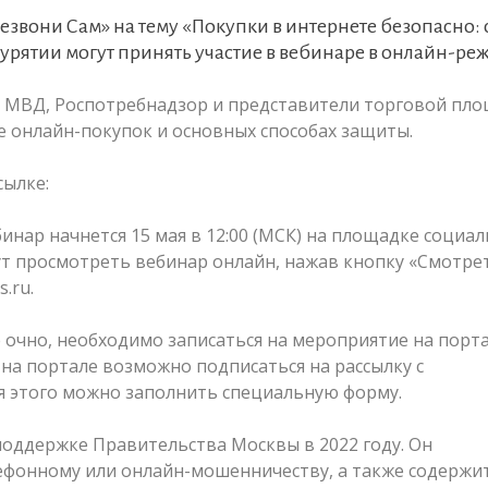
звони Сам» на тему «Покупки в интернете безопасно: 
урятии могут принять участие в вебинаре в онлайн-ре
 МВД, Роспотребнадзор и представители торговой пл
е онлайн-покупок и основных способах защиты.
сылке:
ебинар начнется 15 мая в 12:00 (МСК) на площадке социа
гут просмотреть вебинар онлайн, нажав кнопку «Смотре
.ru.
е очно, необходимо записаться на мероприятие на порта
 на портале возможно подписаться на рассылку с
я этого можно заполнить специальную форму.
оддержке Правительства Москвы в 2022 году. Он
лефонному или онлайн-мошенничеству, а также содержи