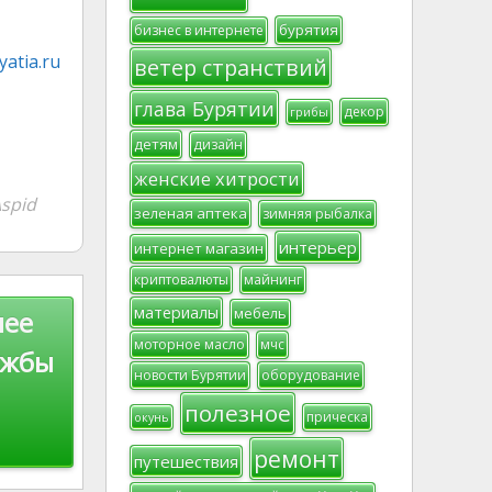
бурятия
бизнес в интернете
atia.ru
ветер странствий
глава Бурятии
декор
грибы
детям
дизайн
женские хитрости
spid
зеленая аптека
зимняя рыбалка
интерьер
интернет магазин
криптовалюты
майнинг
материалы
мебель
шее
моторное масло
мчс
ужбы
новости Бурятии
оборудование
полезное
прическа
окунь
ремонт
путешествия