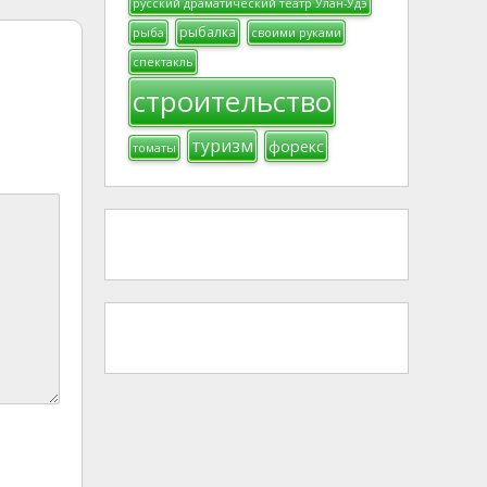
русский драматический театр Улан-Удэ
рыбалка
рыба
своими руками
спектакль
строительство
туризм
форекс
томаты