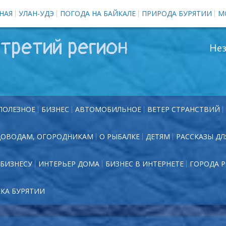
НАЯ
УЛАН-УДЭ
ПОГОДА НА БАЙКАЛЕ
ПРИРОДА БУРЯТИИ
М
третий регион
Нез
ПОЛЕЗНОЕ
БИЗНЕС
АВТОМОБИЛЬНОЕ
ВЕТЕР СТРАНСТВИЙ
ДОВОДАМ, ОГОРОДНИКАМ
О РЫБАЛКЕ
ДЕТЯМ
РАССКАЗЫ ДЛ
БИЗНЕСУ
ИНТЕРЬЕР ДОМА
БИЗНЕС В ИНТЕРНЕТЕ
ГОРОДА 
ЕКА БУРЯТИИ