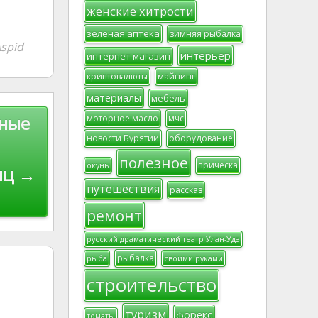
женские хитрости
зеленая аптека
зимняя рыбалка
spid
интерьер
интернет магазин
криптовалюты
майнинг
материалы
мебель
бные
моторное масло
мчс
новости Бурятии
оборудование
полезное
прическа
окунь
иц →
путешествия
рассказ
ремонт
русский драматический театр Улан-Удэ
рыбалка
рыба
своими руками
строительство
туризм
форекс
томаты