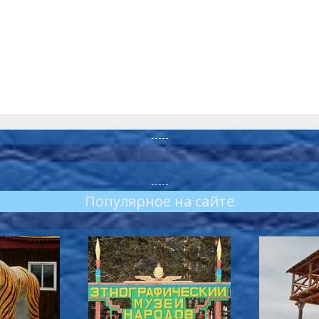
-----
-----
Популярное на сайте