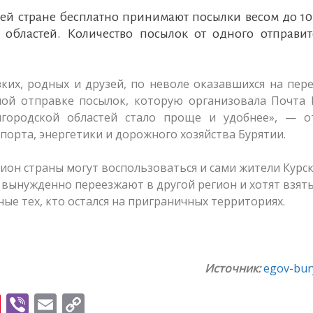
сей стране бесплатно принимают посылки весом до 10
 областей. Количество посылок от одного отправит
ких, родных и друзей, по неволе оказавшихся на пер
ной отправке посылок, которую организовала Почта 
городской областей стало проще и удобнее», — о
порта, энергетики и дорожного хозяйства Бурятии.
ион страны могут воспользоваться и сами жители Курс
 вынужденно переезжают в другой регион и хотят взять
ые тех, кто остался на приграничных территориях.
Источник:
egov-bury
Pi
Vi
E
C