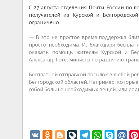
С 27 августа отделения Почты России по в
получателей из Курской и Белгородской
ограничено.
— В это не простое время поддержка близ
просто необходима. И, благодаря бесплат
оказать помощь жителям Курской и Бел
Александр Гоге, министр по развитию транс
Бесплатной отправкой посылок в любой рег
Белгородской областей. Например, которые
собой больше необходимых вещей, или родн
V
O
Bl
Li
T
W
S
M