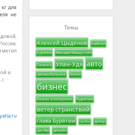
 кг для
еля не
Темы
едовой,
Алексей Цыденов
России,
Байкал
тметил
Михаил Мишустин
Бурятия
авто
Улан-Удэ
Селенга
кой и
автомобильное
бетон
 с
бизнес
бурятия
бизнес в интернете
ветер странствий
atia.ru
глава Бурятии
декор
грибы
детям
дизайн