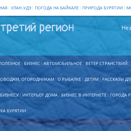
НАЯ
УЛАН-УДЭ
ПОГОДА НА БАЙКАЛЕ
ПРИРОДА БУРЯТИИ
М
третий регион
Нез
ПОЛЕЗНОЕ
БИЗНЕС
АВТОМОБИЛЬНОЕ
ВЕТЕР СТРАНСТВИЙ
ДОВОДАМ, ОГОРОДНИКАМ
О РЫБАЛКЕ
ДЕТЯМ
РАССКАЗЫ ДЛ
БИЗНЕСУ
ИНТЕРЬЕР ДОМА
БИЗНЕС В ИНТЕРНЕТЕ
ГОРОДА 
ЕКА БУРЯТИИ