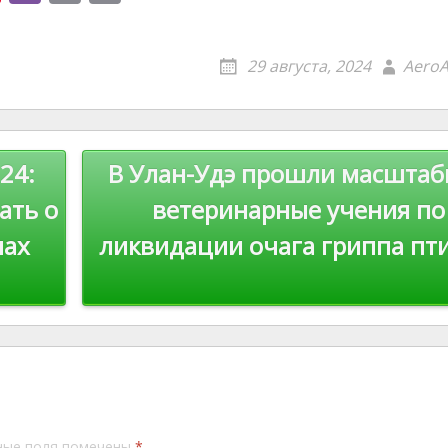
nt
b
m
o
er
er
ai
p
29 августа, 2024
AeroA
e
l
y
st
Li
n
24:
В Улан-Удэ прошли масшта
k
ать о
ветеринарные учения по
мах
ликвидации очага гриппа пт
ные поля помечены
*