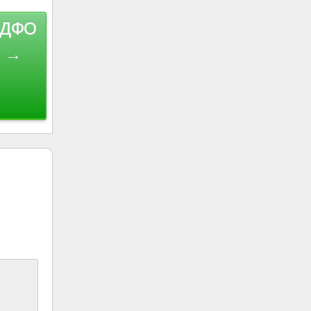
в ДФО
и →