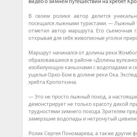
видео о зимнем путешествии на хребет Кр
В своем ролике автор делится уникаль
посещался лыжными туристами. — Лыжный т
отметил автор маршрута. Его съемочная 
открывая для себя живописные уголки прир
Маршрут начинался от долины реки Жомболо
образовавшихся в районе «Долины вулкано
изобилующую каньонами с водопадами и ск
ущелья Орхо-Бом в долине реки Ока. Экспе
хребта Кропоткина.
— Это не просто лыжный поход, а настояща
демонстрирует не только красоту дикой при
трудностями зимнего похода. Зрителям пр
замерзшие водопады и нетронутый цивилиз
Ролик Сергея Пономарева, а также другие 