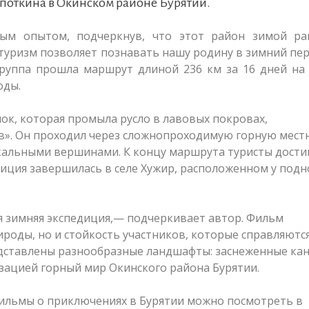
опоткина в Окинском районе Бурятии.
ным опытом, подчеркнув, что этот район зимой ра
уризм позволяет познавать нашу родину в зимний пе
группа прошла маршрут длиной 236 км за 16 дней на
оды.
к, которая промыла русло в лавовых покровах,
в». Он проходил через сложнопроходимую горную местн
альными вершинами. К концу маршрута туристы дости
диция завершилась в селе Хужир, расположенном у под
я зимняя экспедиция,— подчеркивает автор. Фильм
роды, но и стойкость участников, которые справляются
едставлены разнообразные ландшафты: заснеженные ка
ацией горный мир Окинского района Бурятии.
фильмы о приключениях в Бурятии можно посмотреть в