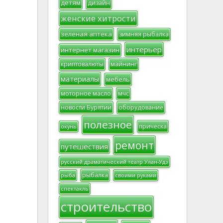
детям
дизайн
женские хитрости
зеленая аптека
зимняя рыбалка
интерьер
интернет магазин
криптовалюты
майнинг
материалы
мебель
моторное масло
мчс
новости Бурятии
оборудование
полезное
прическа
окунь
ремонт
путешествия
русский драматический театр Улан-Удэ
рыбалка
рыба
своими руками
спектакль
строительство