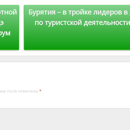
n
ртной
Бурятия – в тройке лидеров 
k
э
по туристской деятельност
рум
ные поля помечены
*