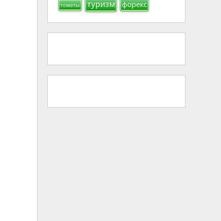
туризм
форекс
томаты