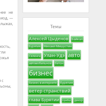
нее не
риод, —
 лыжах,
Темы
Алексей Цыденов
Байкал
ость,
Михаил Мишустин
Бурятия
гли
авто
Улан-Удэ
Селенга
ножья
автомобильное
бетон
бизнес
 с
бурятия
бизнес в интернете
ньоны,
ветер странствий
глава Бурятии
декор
грибы