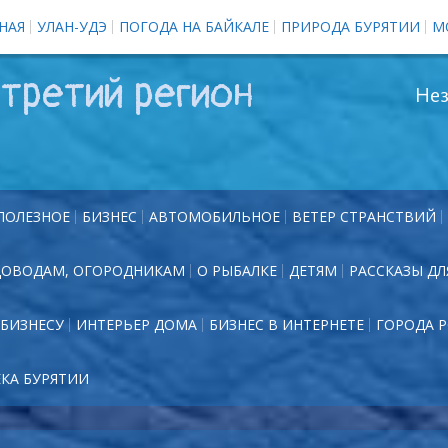
НАЯ
УЛАН-УДЭ
ПОГОДА НА БАЙКАЛЕ
ПРИРОДА БУРЯТИИ
М
третий регион
Нез
ПОЛЕЗНОЕ
БИЗНЕС
АВТОМОБИЛЬНОЕ
ВЕТЕР СТРАНСТВИЙ
ДОВОДАМ, ОГОРОДНИКАМ
О РЫБАЛКЕ
ДЕТЯМ
РАССКАЗЫ ДЛ
БИЗНЕСУ
ИНТЕРЬЕР ДОМА
БИЗНЕС В ИНТЕРНЕТЕ
ГОРОДА 
ЕКА БУРЯТИИ