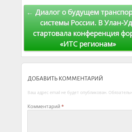
as
r
m
p
Навигация
← Диалог о будущем транспо
s
n
p
по
ni
al
системы России. В Улан-Уд
ki
стартовала конференция фо
записям
«ИТС регионам»
ДОБАВИТЬ КОММЕНТАРИЙ
Ваш адрес email не будет опубликован.
Обязатель
Комментарий
*