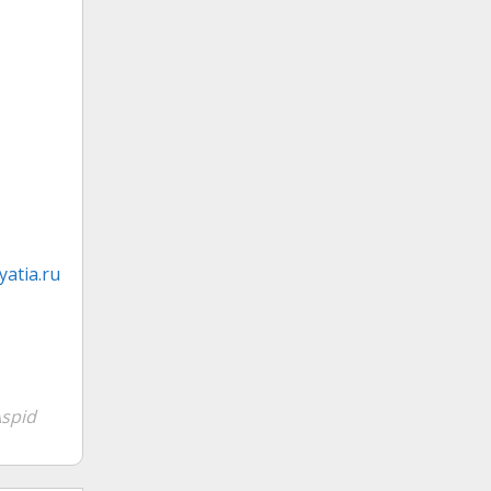
atia.ru
spid