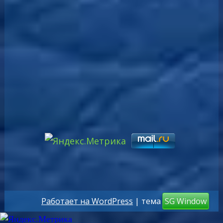
Работает на WordPress
| тема
SG Window