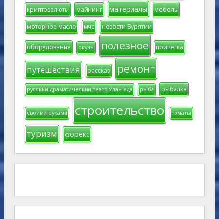
материалы
мебель
криптовалюты
майнинг
моторное масло
мчс
новости Бурятии
полезное
оборудование
прическа
окунь
ремонт
путешествия
рассказ
рыбалка
русский драматический театр Улан-Удэ
рыба
строительство
своими руками
томаты
туризм
форекс