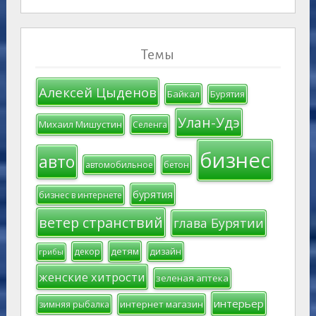
Темы
Алексей Цыденов
Байкал
Бурятия
Улан-Удэ
Михаил Мишустин
Селенга
бизнес
авто
автомобильное
бетон
бурятия
бизнес в интернете
ветер странствий
глава Бурятии
детям
декор
дизайн
грибы
женские хитрости
зеленая аптека
интерьер
интернет магазин
зимняя рыбалка