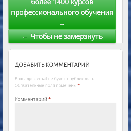
более 1400 курсов
ki
записям
профессионального обучения
→
← Чтобы не замерзнуть
ДОБАВИТЬ КОММЕНТАРИЙ
Ваш адрес email не будет опубликован.
Обязательные поля помечены
*
Комментарий
*