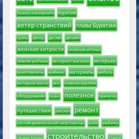
бурятия
бизнес в интернете
ветер странствий
глава Бурятии
детям
декор
дизайн
грибы
женские хитрости
зеленая аптека
интерьер
интернет магазин
зимняя рыбалка
материалы
мебель
криптовалюты
майнинг
моторное масло
мчс
новости Бурятии
полезное
оборудование
прическа
окунь
ремонт
путешествия
рассказ
рыбалка
русский драматический театр Улан-Удэ
рыба
строительство
своими руками
томаты