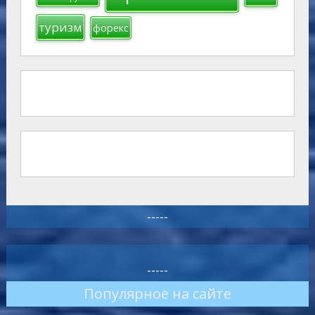
туризм
форекс
-----
-----
Популярное на сайте