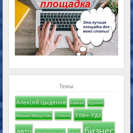
Темы
Алексей Цыденов
Байкал
Бурятия
Улан-Удэ
Михаил Мишустин
Селенга
бизнес
авто
автомобильное
бетон