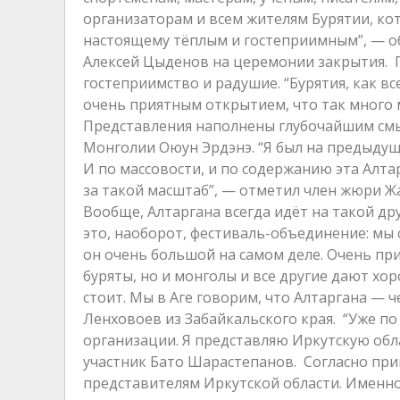
организаторам и всем жителям Бурятии, кот
настоящему тёплым и гостеприимным”, — об
Алексей Цыденов на церемонии закрытия. Г
гостеприимство и радушие. “Бурятия, как в
очень приятным открытием, что так много 
Представления наполнены глубочайшим смы
Монголии Оюун Эрдэнэ. “Я был на предыдущи
И по массовости, и по содержанию эта Алта
за такой масштаб”, — отметил член жюри Ж
Вообще, Алтаргана всегда идёт на такой дру
это, наоборот, фестиваль-объединение: мы 
он очень большой на самом деле. Очень при
буряты, но и монголы и все другие дают хо
стоит. Мы в Аге говорим, что Алтаргана — 
Ленховоев из Забайкальского края. “Уже по
организации. Я представляю Иркутскую обла
участник Бато Шарастепанов. Согласно при
представителям Иркутской области. Именно 