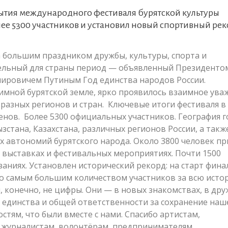
рытия международного фестиваля бурятской культуры
лее 5300 участников и установил новый спортивный ре
а большим праздником дружбы, культуры, спорта и
ельный для страны период — объявленный Президенто
ировичем Путиным Год единства народов России.
иимной бурятской земле, ярко проявилось взаимное ува
 разных регионов и стран. Ключевые итоги фестиваля в
енов. Более 5300 официальных участников. География г
зстана, Казахстана, различных регионов России, а такж
 автономий бурятского народа. Около 3800 человек пр
, выставках и фестивальных мероприятиях. Почти 1500
аниях. Установлен исторический рекорд: на старт фин
ало самым большим количеством участников за всю ист
, конечно, не цифры. Они — в новых знакомствах, в дру
ве единства и общей ответственности за сохранение наш
остям, что были вместе с нами. Спасибо артистам,
, журналистам, волонтёрам, предпринимателям,