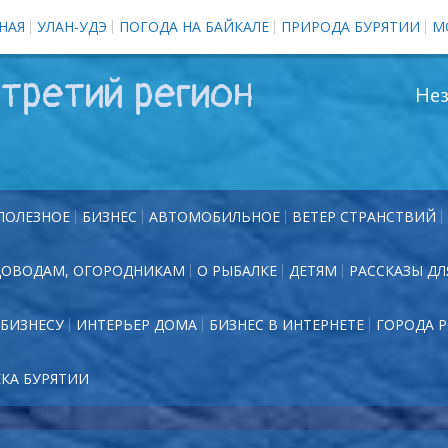
НАЯ
УЛАН-УДЭ
ПОГОДА НА БАЙКАЛЕ
ПРИРОДА БУРЯТИИ
М
третий регион
Нез
ПОЛЕЗНОЕ
БИЗНЕС
АВТОМОБИЛЬНОЕ
ВЕТЕР СТРАНСТВИЙ
ДОВОДАМ, ОГОРОДНИКАМ
О РЫБАЛКЕ
ДЕТЯМ
РАССКАЗЫ ДЛ
БИЗНЕСУ
ИНТЕРЬЕР ДОМА
БИЗНЕС В ИНТЕРНЕТЕ
ГОРОДА 
ЕКА БУРЯТИИ