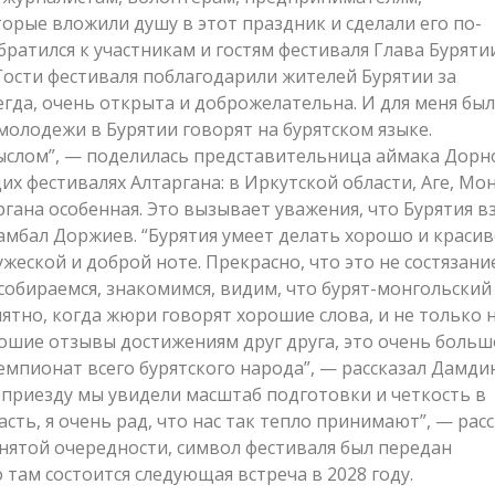
орые вложили душу в этот праздник и сделали его по-
ратился к участникам и гостям фестиваля Глава Буряти
ости фестиваля поблагодарили жителей Бурятии за
сегда, очень открыта и доброжелательна. И для меня бы
молодежи в Бурятии говорят на бурятском языке.
слом”, — поделилась представительница аймака Дорн
х фестивалях Алтаргана: в Иркутской области, Аге, Мон
ргана особенная. Это вызывает уважения, что Бурятия в
амбал Доржиев. “Бурятия умеет делать хорошо и красив
жеской и доброй ноте. Прекрасно, что это не состязание
собираемся, знакомимся, видим, что бурят-монгольский
ятно, когда жюри говорят хорошие слова, и не только
рошие отзывы достижениям друг друга, это очень больш
чемпионат всего бурятского народа”, — рассказал Дамди
 приезду мы увидели масштаб подготовки и четкость в
сть, я очень рад, что нас так тепло принимают”, — рас
нятой очередности, символ фестиваля был передан
там состоится следующая встреча в 2028 году.