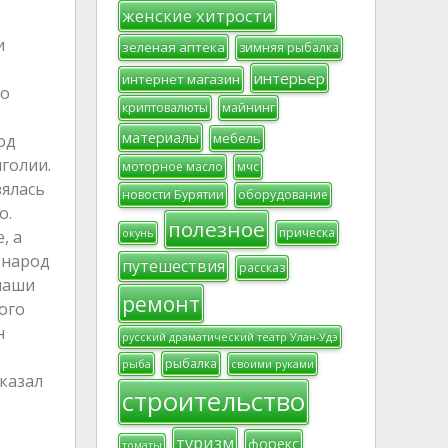
женские хитрости
и
зеленая аптека
зимняя рыбалка
интерьер
интернет магазин
ло
криптовалюты
майнинг
материалы
мебель
од
голии.
моторное масло
мчс
зялась
новости Бурятии
оборудование
о.
полезное
прическа
окунь
, а
 народ
путешествия
рассказ
 наши
ремонт
ого
н
русский драматический театр Улан-Удэ
рыбалка
рыба
своими руками
сказал
строительство
туризм
форекс
томаты