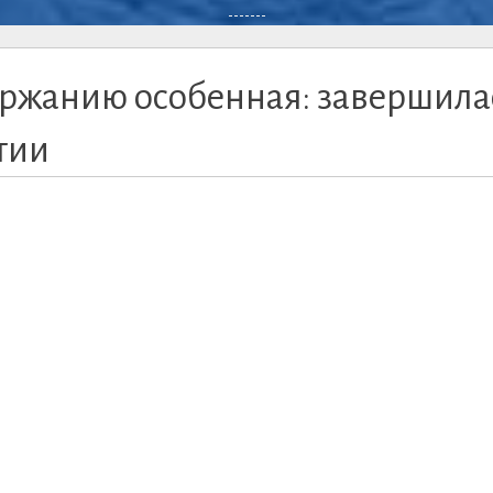
-------
держанию особенная: завершила
тии