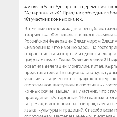
4 июля, в Улан-Удэ прошла церемония зак
“Алтаргана-2026”. Праздник объединил бо
181 участник конных скачек.
В течение нескольких дней республика жил
творчества. Фестиваль прошел в знаменат
Российской Федерации Владимиром Владим
Символично, что именно здесь, на гостепр
сохранение своих корней и единство людей
цифрах озвучил Глава Бурятии Алексей Цыд
охватила делегации Монголии, Китая, Кыргы
представителей 15 национально-культурных
участие в творческих площадках, конкурсах
спортсменов выступили в спортивных состяз
конных скачек вышел 181 участник, что ст
проведения «Алтарганы». “Но главные итоги
встречах, в искренних разговорах, в чувст
языка, культуры и традиций. Спасибо всем г
спортсменам, мастерам, учёным, писателям