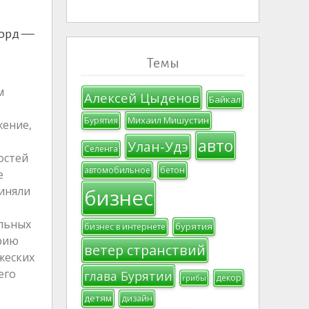
корд —
Темы
м
Алексей Цыденов
Байкал
Михаил Мишустин
Бурятия
жение,
авто
Улан-Удэ
Селенга
остей
автомобильное
бетон
е
иняли
бизнес
альных
бурятия
бизнес в интернете
орию
ветер странствий
жеских
его
глава Бурятии
декор
грибы
детям
дизайн