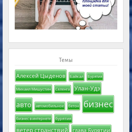
Темы
Алексей Цыденов
Байкал
Бурятия
Улан-Удэ
Михаил Мишустин
Селенга
бизнес
авто
автомобильное
бетон
бурятия
бизнес в интернете
ветер странствий
глава Бурятии