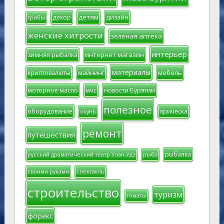
детям
декор
дизайн
грибы
женские хитрости
зеленая аптека
интерьер
интернет магазин
зимняя рыбалка
материалы
мебель
криптовалюты
майнинг
моторное масло
мчс
новости Бурятии
полезное
оборудование
прическа
окунь
ремонт
путешествия
рыбалка
русский драматический театр Улан-Удэ
рыба
своими руками
спектакль
строительство
туризм
томаты
форекс