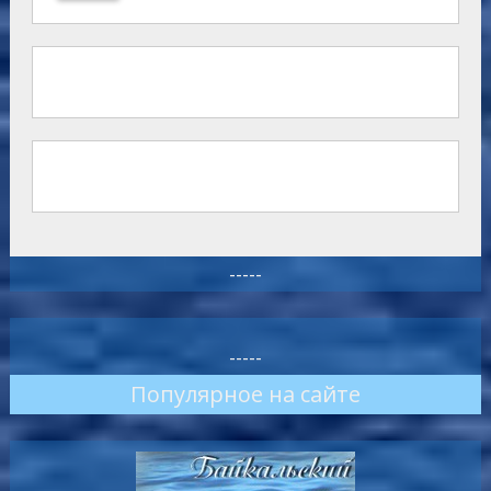
-----
-----
Популярное на сайте