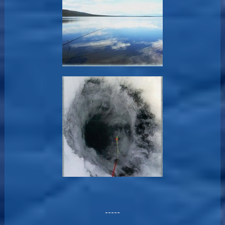
-----