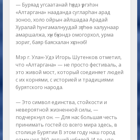
— Буряад угсаатанай hүлдэ үргэhэн
«Алтаргана» нааданда сугларhан арад
зоноо, холо ойрын айлшадаа Арадай
Хуралай hунгамалнуудай зүгhөө халуунаар
амаршалжа, хүн бүхэндэ омогорхол, урма
зориг, баяр баясхалан хүсэнэб!
Мэр г. Улан-Удэ Игорь Шутенков отметил,
что «Алтаргана» — не просто фестиваль, а
это живой мост, который соединяет людей
с их корнями, с историей и традициями
бурятского народа.
— Это символ единства, стойкости и
невероятной жизненной силы, —
подчеркнул он. — Для нас большая честь
принимать гостей со всего мира здесь, в
столице Бурятии В этом году наш город
отмечает 360-летний юбилей. И то, что