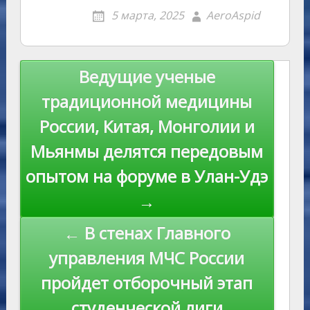
o
g
o
gr
s
p
R
er
er
ai
p
5 марта, 2025
AeroAspid
kl
er
u
a
A
e
u
e
l
y
as
r
m
p
st
Li
s
n
p
n
Навигация
Ведущие ученые
ni
al
k
по
традиционной медицины
ki
записям
России, Китая, Монголии и
Мьянмы делятся передовым
опытом на форуме в Улан-Удэ
→
← В стенах Главного
управления МЧС России
пройдет отборочный этап
студенческой лиги