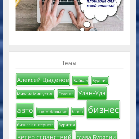
Темы
Алексей Цыденов
Байкал
Бурятия
Улан-Удэ
Михаил Мишустин
Селенга
бизнес
авто
автомобильное
бетон
бурятия
бизнес в интернете
ветер странствий
глава Бурятии