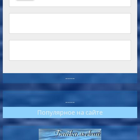
-----
-----
Популярное на сайте