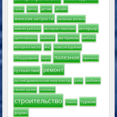
детям
декор
дизайн
грибы
женские хитрости
зеленая аптека
интерьер
интернет магазин
зимняя рыбалка
материалы
мебель
криптовалюты
майнинг
моторное масло
мчс
новости Бурятии
полезное
оборудование
прическа
окунь
ремонт
путешествия
рыбалка
русский драматический театр Улан-Удэ
рыба
своими руками
спектакль
строительство
туризм
томаты
форекс