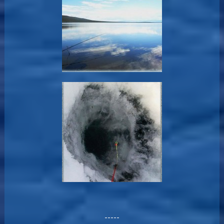
-----