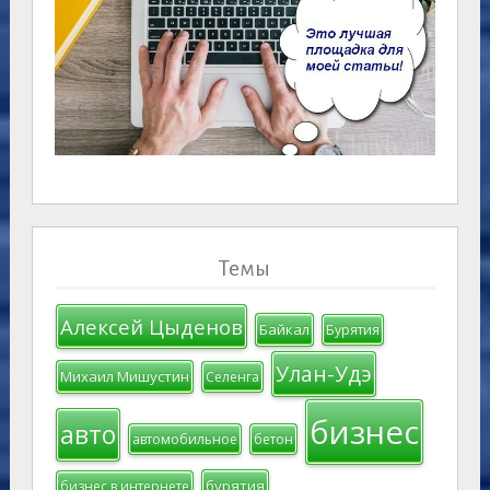
Темы
Алексей Цыденов
Байкал
Бурятия
Улан-Удэ
Михаил Мишустин
Селенга
бизнес
авто
автомобильное
бетон
бурятия
бизнес в интернете