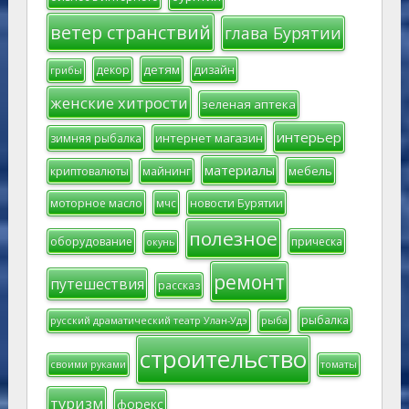
ветер странствий
глава Бурятии
детям
декор
дизайн
грибы
женские хитрости
зеленая аптека
интерьер
интернет магазин
зимняя рыбалка
материалы
мебель
криптовалюты
майнинг
моторное масло
мчс
новости Бурятии
полезное
оборудование
прическа
окунь
ремонт
путешествия
рассказ
рыбалка
русский драматический театр Улан-Удэ
рыба
строительство
своими руками
томаты
туризм
форекс