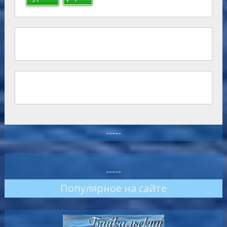
-----
-----
Популярное на сайте