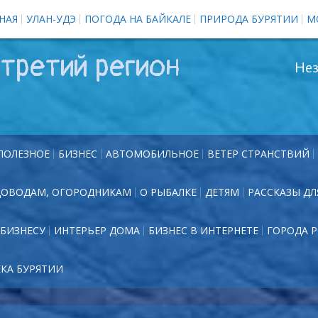
НАЯ
УЛАН-УДЭ
ПОГОДА НА БАЙКАЛЕ
ПРИРОДА БУРЯТИИ
М
третий регион
Нез
ПОЛЕЗНОЕ
БИЗНЕС
АВТОМОБИЛЬНОЕ
ВЕТЕР СТРАНСТВИЙ
ДОВОДАМ, ОГОРОДНИКАМ
О РЫБАЛКЕ
ДЕТЯМ
РАССКАЗЫ ДЛ
БИЗНЕСУ
ИНТЕРЬЕР ДОМА
БИЗНЕС В ИНТЕРНЕТЕ
ГОРОДА 
ЕКА БУРЯТИИ