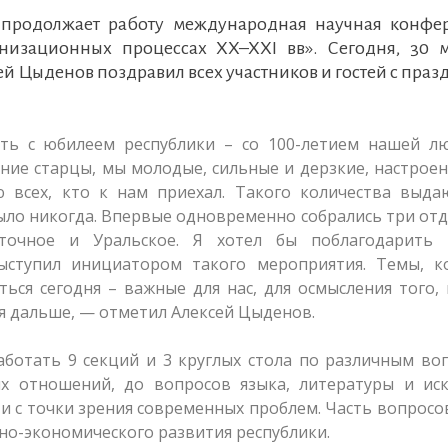
и продолжает работу международная научная конфе
низационных процессах XX–XXI вв». Сегодня, 30 м
й Цыденов поздравил всех участников и гостей с пра
ть с юбилеем республики – со 100-летием нашей л
евние старцы, мы молодые, сильные и дерзкие, настрое
 всех, кто к нам приехал. Такого количества выда
 было никогда. Впервые одновременно собрались три от
сточное и Уральское. Я хотел бы поблагодарить 
выступил инициатором такого мероприятия. Темы, к
ься сегодня – важные для нас, для осмысления того,
ься дальше, — отметил Алексей Цыденов.
аботать 9 секций и 3 круглых стола по различным во
 отношений, до вопросов языка, литературы и иску
 и с точки зрения современных проблем. Часть вопросо
о-экономического развития республики.