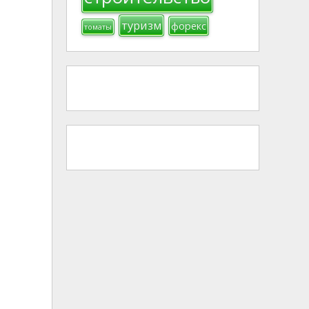
туризм
форекс
томаты