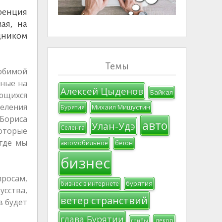
ренция
ая, на
здником
Темы
юбимой
нные на
Алексей Цыденов
Байкал
ющихся
деления
Михаил Мишустин
Бурятия
Бориса
авто
Улан-Удэ
Селенга
оторые
 где мы
автомобильное
бетон
бизнес
просам,
бурятия
бизнес в интернете
сства,
ветер странствий
в будет
глава Бурятии
декор
грибы