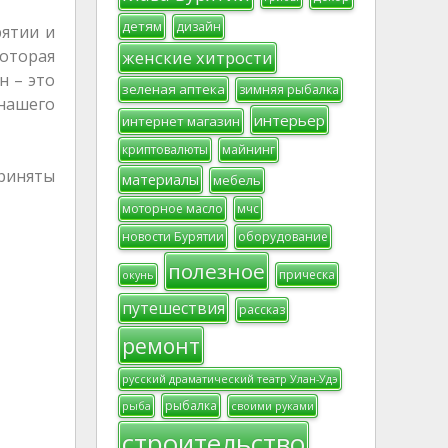
детям
дизайн
рятии и
которая
женские хитрости
н – это
зеленая аптека
зимняя рыбалка
 нашего
интерьер
интернет магазин
криптовалюты
майнинг
приняты
материалы
мебель
моторное масло
мчс
новости Бурятии
оборудование
полезное
прическа
окунь
путешествия
рассказ
ремонт
русский драматический театр Улан-Удэ
рыбалка
рыба
своими руками
строительство