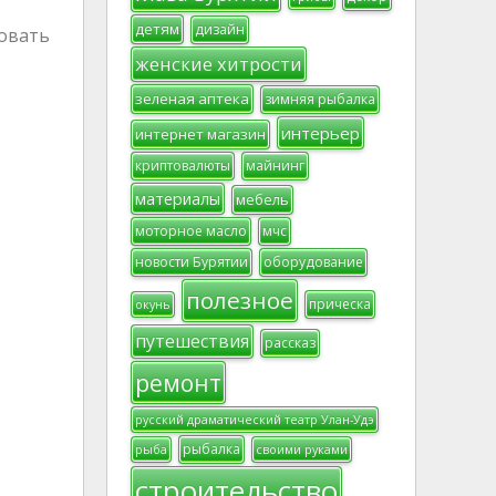
детям
дизайн
совать
женские хитрости
зеленая аптека
зимняя рыбалка
интерьер
интернет магазин
криптовалюты
майнинг
материалы
мебель
моторное масло
мчс
новости Бурятии
оборудование
полезное
прическа
окунь
путешествия
рассказ
ремонт
русский драматический театр Улан-Удэ
рыбалка
рыба
своими руками
строительство