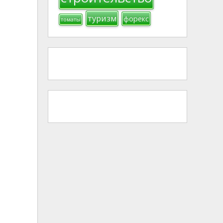
туризм
форекс
томаты