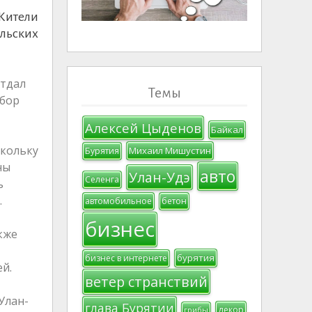
Жители
ельских
Отдал
Темы
ыбор
Алексей Цыденов
Байкал
скольку
Михаил Мишустин
Бурятия
ны
авто
Улан-Удэ
Селенга
ь
.
автомобильное
бетон
бизнес
кже
бурятия
бизнес в интернете
й.
ветер странствий
Улан-
глава Бурятии
декор
грибы