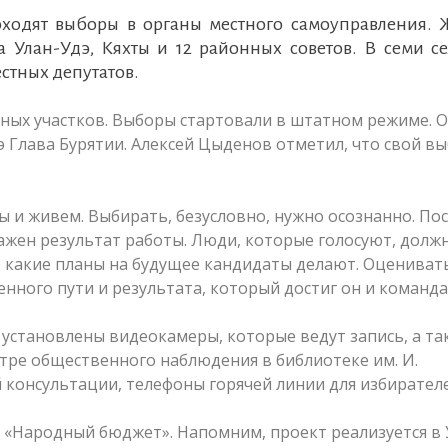
роходят выборы в органы местного самоуправления. 
а Улан-Удэ, Кяхты и 12 районных советов. В семи с
естных депутатов.
льных участков. Выборы стартовали в штатном режиме. 
дэ Глава Бурятии. Алексей Цыденов отметил, что свой в
мы и живем. Выбирать, безусловно, нужно осознанно. По
ажен результат работы. Люди, которые голосуют, долж
 какие планы на будущее кандидаты делают. Оцениват
енного пути и результата, который достиг он и команда
 установлены видеокамеры, которые ведут запись, а та
тре общественного наблюдения в библиотеке им. И.
консультации, телефоны горячей линии для избирателе
а «Народный бюджет». Напомним, проект реализуется в 