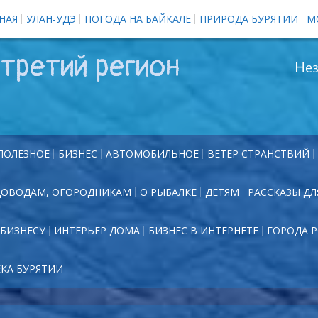
НАЯ
УЛАН-УДЭ
ПОГОДА НА БАЙКАЛЕ
ПРИРОДА БУРЯТИИ
М
третий регион
Нез
ПОЛЕЗНОЕ
БИЗНЕС
АВТОМОБИЛЬНОЕ
ВЕТЕР СТРАНСТВИЙ
ДОВОДАМ, ОГОРОДНИКАМ
О РЫБАЛКЕ
ДЕТЯМ
РАССКАЗЫ ДЛ
БИЗНЕСУ
ИНТЕРЬЕР ДОМА
БИЗНЕС В ИНТЕРНЕТЕ
ГОРОДА 
ЕКА БУРЯТИИ