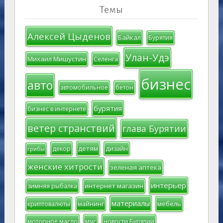
Темы
Алексей Цыденов
Байкал
Бурятия
Улан-Удэ
Михаил Мишустин
Селенга
бизнес
авто
автомобильное
бетон
бурятия
бизнес в интернете
ветер странствий
глава Бурятии
детям
декор
дизайн
грибы
женские хитрости
зеленая аптека
интерьер
интернет магазин
зимняя рыбалка
материалы
мебель
криптовалюты
майнинг
моторное масло
мчс
новости Бурятии