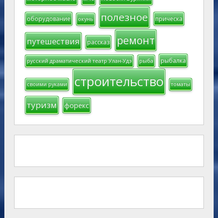
полезное
оборудование
прическа
окунь
ремонт
путешествия
рассказ
рыбалка
русский драматический театр Улан-Удэ
рыба
строительство
своими руками
томаты
туризм
форекс