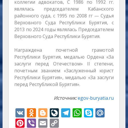
коллегии адвокатов, С 1986 по 1992 гг.
являлась председателем Кабанского
районного суда, с 1995 по 2008 гг — Судья
Верховного Суда Республики Бурятия, с
2013 по 2024 годы являлась Председателем
Верховного Суда Республики Бурятия.
Награждена почетной грамотой
Республики Бурятия, медалью Ордена «За
заслуги перед Отечеством» II степени,
почетным званием «Заслуженный юрист
Республики Бурятия», медалью «За заслуги
перед Республикой Бурятия».
Источник:
egov-buryatia.ru
V
O
Bl
Li
T
W
S
M
K
d
o
v
el
h
k
ai
Pi
Vi
E
C