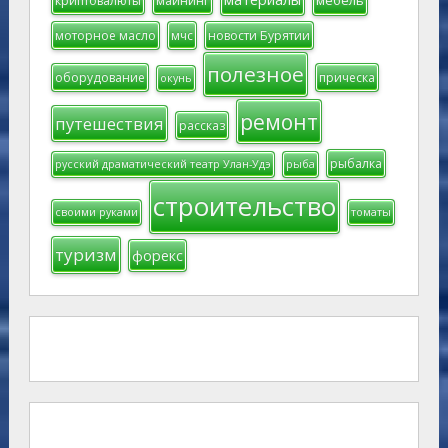
криптовалюты
майнинг
моторное масло
мчс
новости Бурятии
полезное
оборудование
прическа
окунь
ремонт
путешествия
рассказ
рыбалка
русский драматический театр Улан-Удэ
рыба
строительство
своими руками
томаты
туризм
форекс