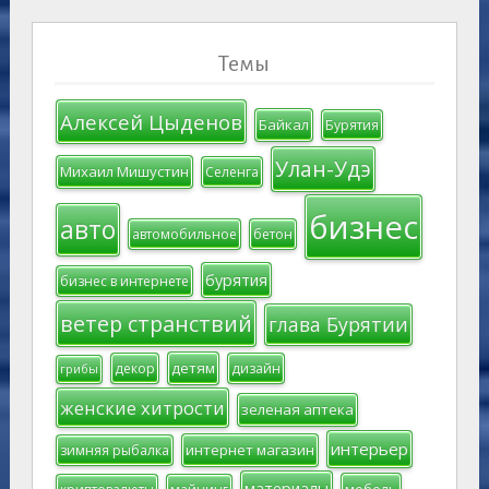
Темы
Алексей Цыденов
Байкал
Бурятия
Улан-Удэ
Михаил Мишустин
Селенга
бизнес
авто
автомобильное
бетон
бурятия
бизнес в интернете
ветер странствий
глава Бурятии
детям
декор
дизайн
грибы
женские хитрости
зеленая аптека
интерьер
интернет магазин
зимняя рыбалка
материалы
мебель