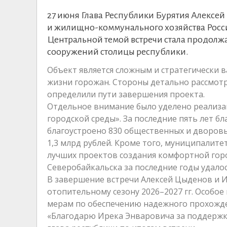
27 июня Глава Республики Бурятия Алексей
и жилищно-коммунального хозяйства Рос
Центральной темой встречи стала продол
сооружений столицы республики.
Объект является сложным и стратегически 
жизни горожан. Стороны детально рассмот
определили пути завершения проекта.
Отдельное внимание было уделено реализ
городской среды». За последние пять лет б
благоустроено 830 общественных и дворов
1,3 млрд рублей. Кроме того, муниципалите
лучших проектов создания комфортной горо
Северобайкальска за последние годы удало
В завершение встречи Алексей Цыденов и 
отопительному сезону 2026–2027 гг. Особо
мерам по обеспечению надежного прохожде
«Благодарю Ирека Энваровича за поддержк