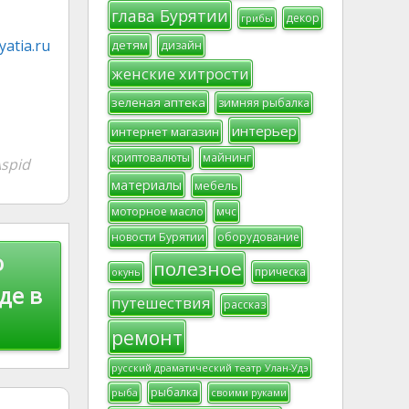
глава Бурятии
декор
грибы
atia.ru
детям
дизайн
женские хитрости
зеленая аптека
зимняя рыбалка
интерьер
интернет магазин
криптовалюты
майнинг
spid
материалы
мебель
моторное масло
мчс
новости Бурятии
оборудование
о
полезное
прическа
окунь
де в
путешествия
рассказ
ремонт
русский драматический театр Улан-Удэ
рыбалка
рыба
своими руками