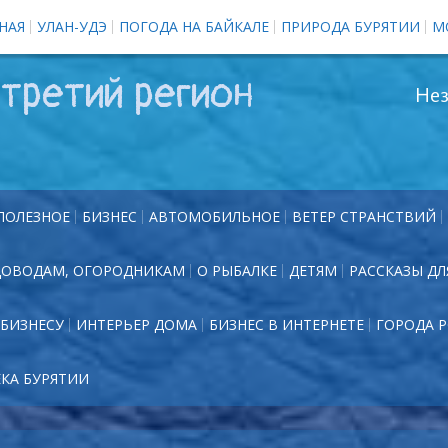
НАЯ
УЛАН-УДЭ
ПОГОДА НА БАЙКАЛЕ
ПРИРОДА БУРЯТИИ
М
третий регион
Нез
ПОЛЕЗНОЕ
БИЗНЕС
АВТОМОБИЛЬНОЕ
ВЕТЕР СТРАНСТВИЙ
ДОВОДАМ, ОГОРОДНИКАМ
О РЫБАЛКЕ
ДЕТЯМ
РАССКАЗЫ ДЛ
БИЗНЕСУ
ИНТЕРЬЕР ДОМА
БИЗНЕС В ИНТЕРНЕТЕ
ГОРОДА 
ЕКА БУРЯТИИ