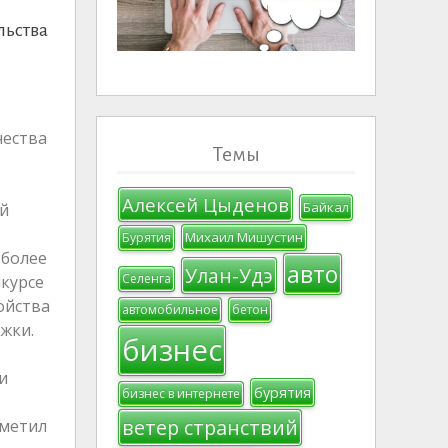
льства
чества
Темы
Алексей Цыденов
Байкал
й
Михаил Мишустин
Бурятия
 более
авто
Улан-Удэ
Селенга
нкурсе
ойства
автомобильное
бетон
жки.
бизнес
и
бурятия
бизнес в интернете
ветер странствий
тметил