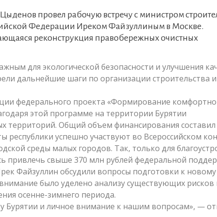
 Цыденов провел рабочую встречу с министром строите
сийской Федерации Иреком Файзуллиным в Москве.
жающаяся реконструкция правобережных очистных
важным для экологической безопасности и улучшения ка
рели дальнейшие шаги по организации строительства и
ации федерального проекта «Формирование комфортно
лагодаря этой программе на территории Бурятии
ых территорий. Общий объем финансирования составил
ты республики успешно участвуют во Всероссийском ко
дской среды малых городов. Так, только для благоустр
сь привлечь свыше 370 млн рублей федеральной поддер
Ирек Файзуллин обсудили вопросы подготовки к новому
е внимание было уделено анализу существующих рисков 
ния осенне-зимнего периода.
у Бурятии и личное внимание к нашим вопросам», — о