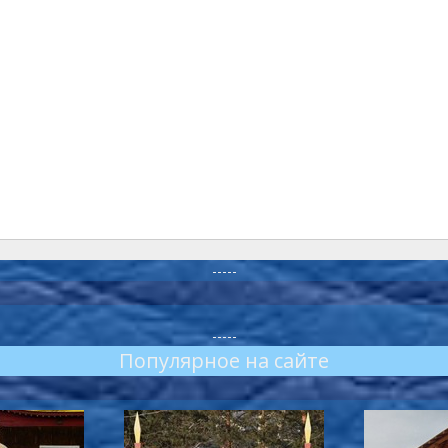
-----
-----
Популярное на сайте