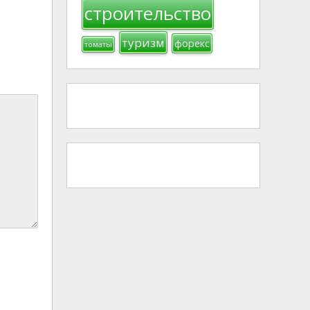
строительство
туризм
форекс
томаты