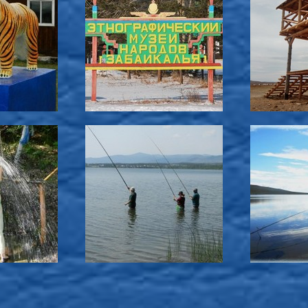
-----